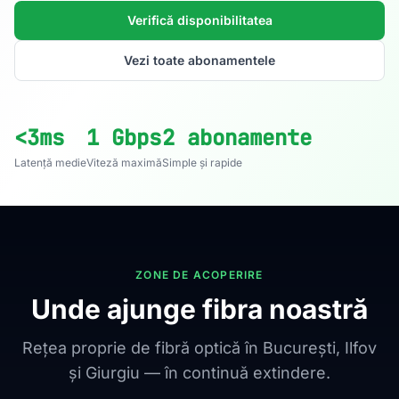
Verifică disponibilitatea
Vezi toate abonamentele
<3ms
1 Gbps
2 abonamente
Latență medie
Viteză maximă
Simple și rapide
ZONE DE ACOPERIRE
Unde ajunge fibra noastră
Rețea proprie de fibră optică în București, Ilfov
și Giurgiu — în continuă extindere.