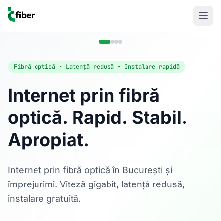
Fibră optică • Latență redusă • Instalare rapidă
Internet prin fibră
optică. Rapid. Stabil.
Acasă
Apropiat.
Internet Rezidențial
Fibră optică până la 1 Gbps, direct în casa ta.
Află mai multe
Internet prin fibră optică în București și
împrejurimi. Viteză gigabit, latență redusă,
instalare gratuită.