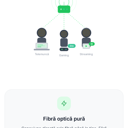
4K
2ms
Telemuncă
Streaming
Gaming
Fibră optică pură