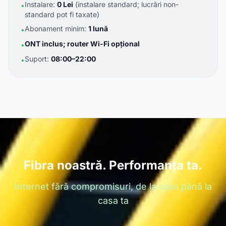
Instalare:
0 Lei
(instalare standard; lucrări non-
•
standard pot fi taxate)
Abonament minim:
1 lună
•
ONT inclus; router Wi-Fi opțional
•
Suport:
08:00–22:00
•
Fibra noastră. Performanța ta.
Internet fără compromisuri, de la core până la
casa ta