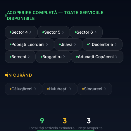
ACOPERIRE COMPLETĂ — TOATE SERVICIILE
DISPONIBILE
Sector 4
Sector 5
Sector 6
Popești Leordeni
Jilava
1 Decembrie
Berceni
Bragadiru
Adunații Copăceni
ÎN CURÂND
Călugăreni
Hulubești
Singureni
9
3
3
Localități active
În extindere
Județe acoperite