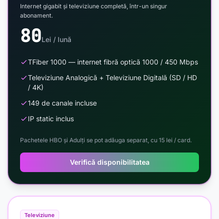
Internet gigabit și televiziune completă, într-un singur
abonament.
80
Lei / lună
TFiber 1000 — internet fibră optică 1000 / 450 Mbps
Televiziune Analogică + Televiziune Digitală (SD / HD
/ 4K)
149 de canale incluse
IP static inclus
Pachetele HBO și Adulți se pot adăuga separat, cu 15 lei / card.
Verifică disponibilitatea
Televiziune