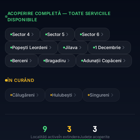
ACOPERIRE COMPLETĂ — TOATE SERVICIILE
DISPONIBILE
Sector 4
Sector 5
Sector 6
Popești Leordeni
Jilava
1 Decembrie
Berceni
Bragadiru
Adunații Copăceni
ÎN CURÂND
Călugăreni
Hulubești
Singureni
9
3
3
Localități active
În extindere
Județe acoperite