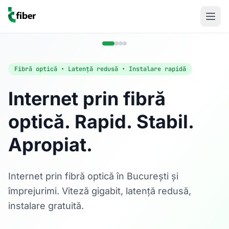
Fibră optică • Latență redusă • Instalare rapidă
Internet prin fibră
optică. Rapid. Stabil.
Acasă
Apropiat.
Internet Rezidențial
Fibră optică până la 1 Gbps, direct în casa ta.
Află mai multe
Internet prin fibră optică în București și
împrejurimi. Viteză gigabit, latență redusă,
instalare gratuită.