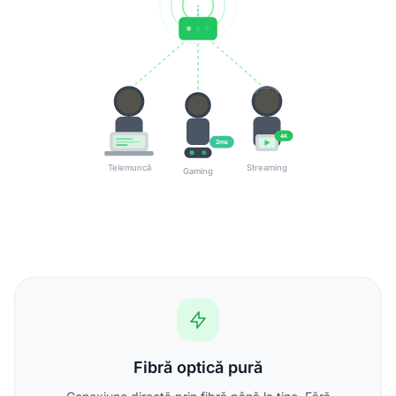
4K
2ms
Telemuncă
Streaming
Gaming
Fibră optică pură