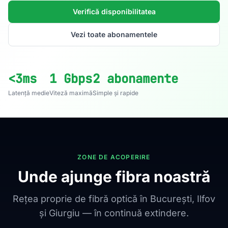
Verifică disponibilitatea
Vezi toate abonamentele
<3ms
1 Gbps
2 abonamente
Latență medie
Viteză maximă
Simple și rapide
ZONE DE ACOPERIRE
Unde ajunge fibra noastră
Rețea proprie de fibră optică în București, Ilfov
și Giurgiu — în continuă extindere.