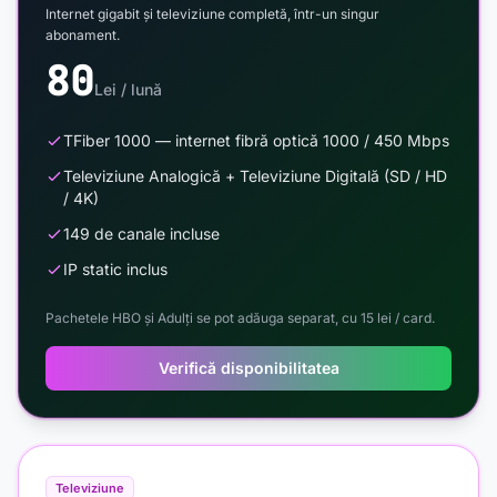
Internet gigabit și televiziune completă, într-un singur
abonament.
80
Lei / lună
TFiber 1000 — internet fibră optică 1000 / 450 Mbps
Televiziune Analogică + Televiziune Digitală (SD / HD
/ 4K)
149 de canale incluse
IP static inclus
Pachetele HBO și Adulți se pot adăuga separat, cu 15 lei / card.
Verifică disponibilitatea
Televiziune