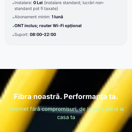
Instalare:
0 Lei
(instalare standard; lucrări non-
•
standard pot fi taxate)
Abonament minim:
1 lună
•
ONT inclus; router Wi-Fi opțional
•
Suport:
08:00–22:00
•
Fibra noastră. Performanța ta.
Internet fără compromisuri, de la core până la
casa ta