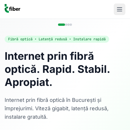
Fibră optică • Latență redusă • Instalare rapidă
Internet prin fibră
optică. Rapid. Stabil.
Acasă
Apropiat.
Internet Rezidențial
Fibră optică până la 1 Gbps, direct în casa ta.
Află mai multe
Internet prin fibră optică în București și
împrejurimi. Viteză gigabit, latență redusă,
instalare gratuită.