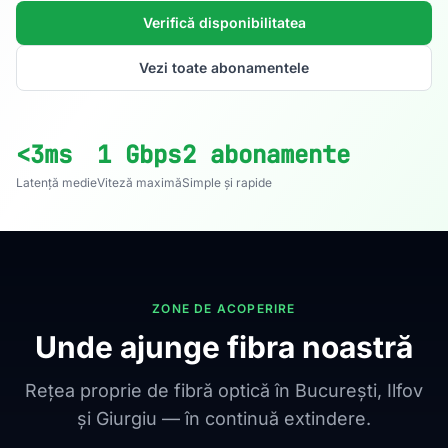
Verifică disponibilitatea
Vezi toate abonamentele
<3ms
1 Gbps
2 abonamente
Latență medie
Viteză maximă
Simple și rapide
ZONE DE ACOPERIRE
Unde ajunge fibra noastră
Rețea proprie de fibră optică în București, Ilfov
și Giurgiu — în continuă extindere.