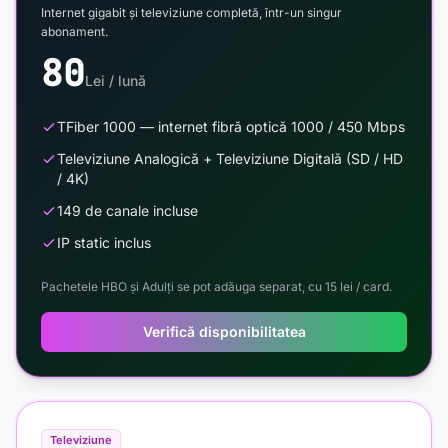
Internet gigabit și televiziune completă, într-un singur
abonament.
80
Lei / lună
TFiber 1000 — internet fibră optică 1000 / 450 Mbps
Televiziune Analogică + Televiziune Digitală (SD / HD
/ 4K)
149 de canale incluse
IP static inclus
Pachetele HBO și Adulți se pot adăuga separat, cu 15 lei / card.
Verifică disponibilitatea
Televiziune