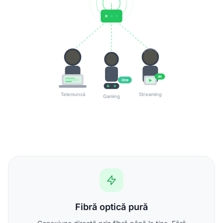
4K
2ms
Telemuncă
Streaming
Gaming
Fibră optică pură