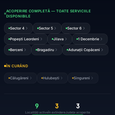
ACOPERIRE COMPLETĂ — TOATE SERVICIILE
DISPONIBILE
Sector 4
Sector 5
Sector 6
Popești Leordeni
Jilava
1 Decembrie
Berceni
Bragadiru
Adunații Copăceni
ÎN CURÂND
Călugăreni
Hulubești
Singureni
9
3
3
Localități active
În extindere
Județe acoperite