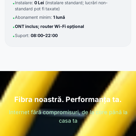
Instalare:
0 Lei
(instalare standard; lucrări non-
•
standard pot fi taxate)
Abonament minim:
1 lună
•
ONT inclus; router Wi-Fi opțional
•
Suport:
08:00–22:00
•
Fibra noastră. Performanța ta.
Internet fără compromisuri, de la core până la
casa ta