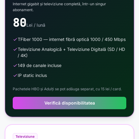
Internet gigabit și televiziune completă, într-un singur
abonament.
80
Lei / lună
TFiber 1000 — internet fibră optică 1000 / 450 Mbps
Televiziune Analogică + Televiziune Digitală (SD / HD
/ 4K)
149 de canale incluse
IP static inclus
Pachetele HBO și Adulți se pot adăuga separat, cu 15 lei / card.
Verifică disponibilitatea
Televiziune