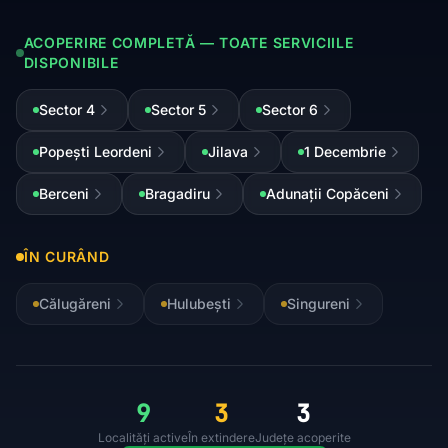
ACOPERIRE COMPLETĂ — TOATE SERVICIILE
DISPONIBILE
Sector 4
Sector 5
Sector 6
Popești Leordeni
Jilava
1 Decembrie
Berceni
Bragadiru
Adunații Copăceni
ÎN CURÂND
Călugăreni
Hulubești
Singureni
9
3
3
Localități active
În extindere
Județe acoperite