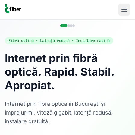
Fibră optică • Latență redusă • Instalare rapidă
Internet prin fibră
optică. Rapid. Stabil.
Acasă
Apropiat.
Internet Rezidențial
Fibră optică până la 1 Gbps, direct în casa ta.
Află mai multe
Internet prin fibră optică în București și
împrejurimi. Viteză gigabit, latență redusă,
instalare gratuită.