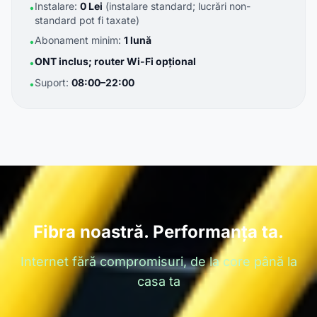
Instalare:
0 Lei
(instalare standard; lucrări non-
•
standard pot fi taxate)
Abonament minim:
1 lună
•
ONT inclus; router Wi-Fi opțional
•
Suport:
08:00–22:00
•
Fibra noastră. Performanța ta.
Internet fără compromisuri, de la core până la
casa ta