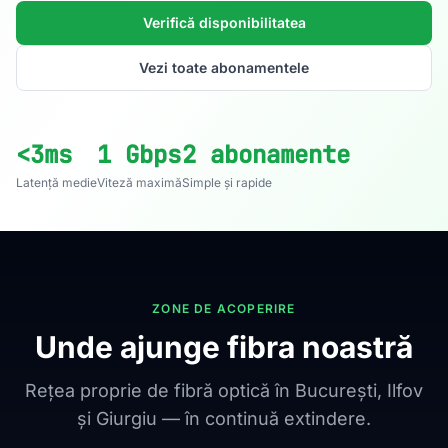
Verifică disponibilitatea
Vezi toate abonamentele
<3ms
1 Gbps
2 abonamente
Latență medie
Viteză maximă
Simple și rapide
ZONE DE ACOPERIRE
Unde ajunge fibra noastră
Rețea proprie de fibră optică în București, Ilfov
și Giurgiu — în continuă extindere.