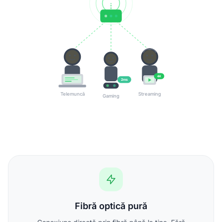
4K
2ms
Telemuncă
Streaming
Gaming
Fibră optică pură