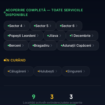
ACOPERIRE COMPLETĂ — TOATE SERVICIILE
DISPONIBILE
Sector 4
Sector 5
Sector 6
Popești Leordeni
Jilava
1 Decembrie
Berceni
Bragadiru
Adunații Copăceni
ÎN CURÂND
Călugăreni
Hulubești
Singureni
9
3
3
Localități active
În extindere
Județe acoperite