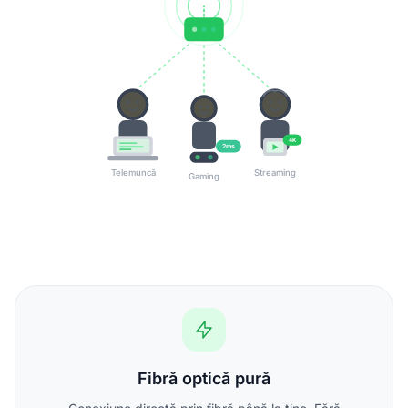
4K
2ms
Telemuncă
Streaming
Gaming
Fibră optică pură