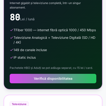
Internet gigabit și televiziune completă, într-un singur
abonament.
80
Lei / lună
TFiber 1000 — internet fibră optică 1000 / 450 Mbps
Televiziune Analogică + Televiziune Digitală (SD / HD
/ 4K)
149 de canale incluse
IP static inclus
Pachetele HBO și Adulți se pot adăuga separat, cu 15 lei / card.
Verifică disponibilitatea
Televiziune