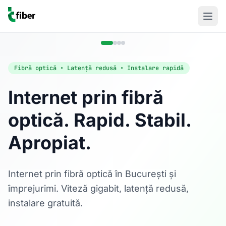
Fibră optică • Latență redusă • Instalare rapidă
Internet prin fibră
optică. Rapid. Stabil.
Acasă
Apropiat.
Internet Rezidențial
Fibră optică până la 1 Gbps, direct în casa ta.
Află mai multe
Internet prin fibră optică în București și
împrejurimi. Viteză gigabit, latență redusă,
instalare gratuită.