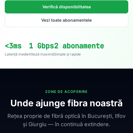
Verifică disponibilitatea
Vezi toate abonamentele
<3ms
1 Gbps
2 abonamente
Latență medie
Viteză maximă
Simple și rapide
ZONE DE ACOPERIRE
Unde ajunge fibra noastră
Rețea proprie de fibră optică în București, Ilfov
și Giurgiu — în continuă extindere.