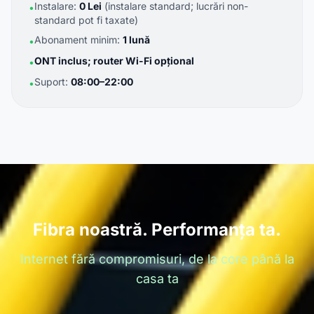
Instalare:
0 Lei
(instalare standard; lucrări non-
•
standard pot fi taxate)
Abonament minim:
1 lună
•
ONT inclus; router Wi-Fi opțional
•
Suport:
08:00–22:00
•
Fibra noastră. Performanța ta.
Internet fără compromisuri, de la core până la
casa ta