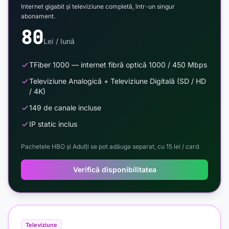
Internet gigabit și televiziune completă, într-un singur
abonament.
80
Lei / lună
TFiber 1000 — internet fibră optică 1000 / 450 Mbps
Televiziune Analogică + Televiziune Digitală (SD / HD
/ 4K)
149 de canale incluse
IP static inclus
Pachetele HBO și Adulți se pot adăuga separat, cu 15 lei / card.
Verifică disponibilitatea
Televiziune