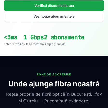
Verifică disponibilitatea
Vezi toate abonamentele
<3ms
1 Gbps
2 abonamente
Latență medie
Viteză maximă
Simple și rapide
ZONE DE ACOPERIRE
Unde ajunge fibra noastră
Rețea proprie de fibră optică în București, Ilfov
și Giurgiu — în continuă extindere.