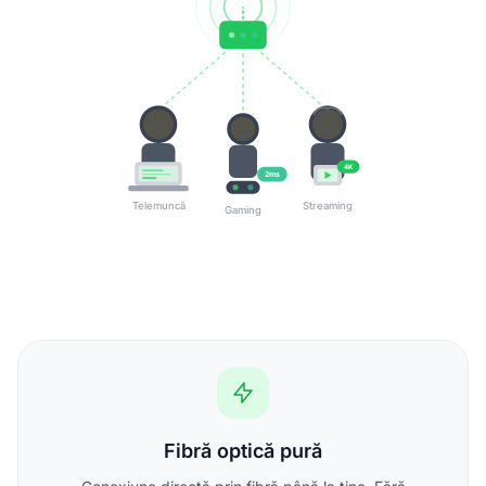
4K
2ms
Telemuncă
Streaming
Gaming
Fibră optică pură