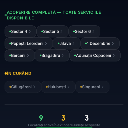
ACOPERIRE COMPLETĂ — TOATE SERVICIILE
DISPONIBILE
Sector 4
Sector 5
Sector 6
Popești Leordeni
Jilava
1 Decembrie
Berceni
Bragadiru
Adunații Copăceni
ÎN CURÂND
Călugăreni
Hulubești
Singureni
9
3
3
Localități active
În extindere
Județe acoperite