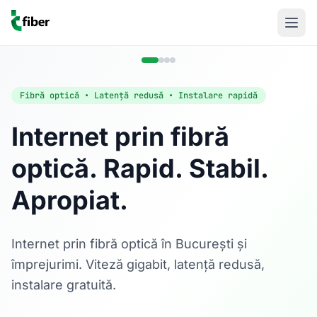
Fibră optică • Latență redusă • Instalare rapidă
Internet prin fibră
optică. Rapid. Stabil.
Acasă
Apropiat.
Internet Rezidențial
Fibră optică până la 1 Gbps, direct în casa ta.
Află mai multe
Internet prin fibră optică în București și
împrejurimi. Viteză gigabit, latență redusă,
instalare gratuită.