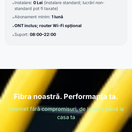
Instalare:
0 Lei
(instalare standard; lucrări non-
•
standard pot fi taxate)
Abonament minim:
1 lună
•
ONT inclus; router Wi-Fi opțional
•
Suport:
08:00–22:00
•
Fibra noastră. Performanța ta.
Internet fără compromisuri, de la core până la
casa ta