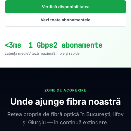
Verifică disponibilitatea
Vezi toate abonamentele
<3ms
1 Gbps
2 abonamente
Latență medie
Viteză maximă
Simple și rapide
ZONE DE ACOPERIRE
Unde ajunge fibra noastră
Rețea proprie de fibră optică în București, Ilfov
și Giurgiu — în continuă extindere.