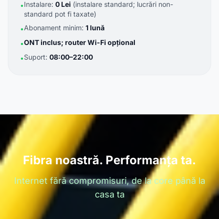
Instalare:
0 Lei
(instalare standard; lucrări non-
•
standard pot fi taxate)
Abonament minim:
1 lună
•
ONT inclus; router Wi-Fi opțional
•
Suport:
08:00–22:00
•
Fibra noastră. Performanța ta.
Internet fără compromisuri, de la core până la
casa ta