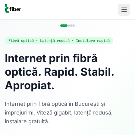
Fibră optică • Latență redusă • Instalare rapidă
Internet prin fibră
optică. Rapid. Stabil.
Acasă
Apropiat.
Internet Rezidențial
Fibră optică până la 1 Gbps, direct în casa ta.
Află mai multe
Internet prin fibră optică în București și
împrejurimi. Viteză gigabit, latență redusă,
instalare gratuită.