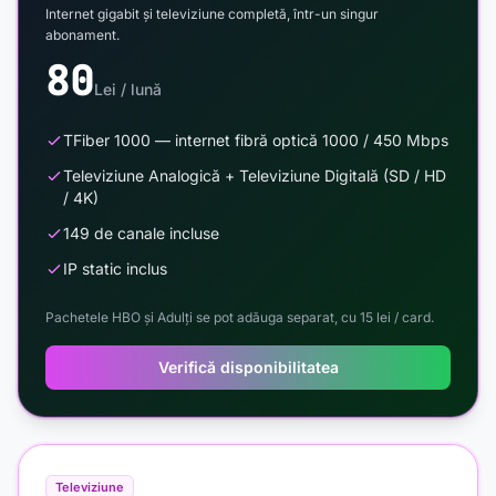
Internet gigabit și televiziune completă, într-un singur
abonament.
80
Lei / lună
TFiber 1000 — internet fibră optică 1000 / 450 Mbps
Televiziune Analogică + Televiziune Digitală (SD / HD
/ 4K)
149 de canale incluse
IP static inclus
Pachetele HBO și Adulți se pot adăuga separat, cu 15 lei / card.
Verifică disponibilitatea
Televiziune