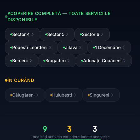
ACOPERIRE COMPLETĂ — TOATE SERVICIILE
DISPONIBILE
Sector 4
Sector 5
Sector 6
Popești Leordeni
Jilava
1 Decembrie
Berceni
Bragadiru
Adunații Copăceni
ÎN CURÂND
Călugăreni
Hulubești
Singureni
9
3
3
Localități active
În extindere
Județe acoperite