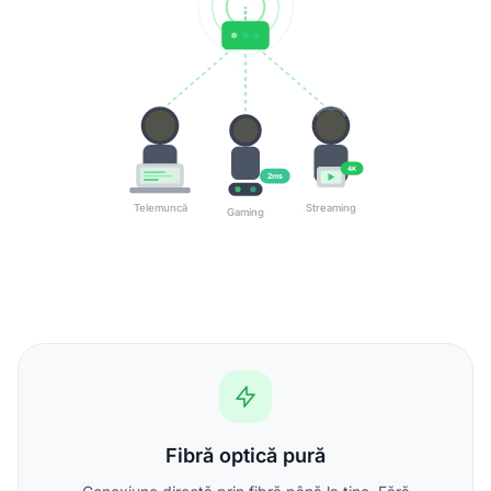
4K
2ms
Telemuncă
Streaming
Gaming
Fibră optică pură