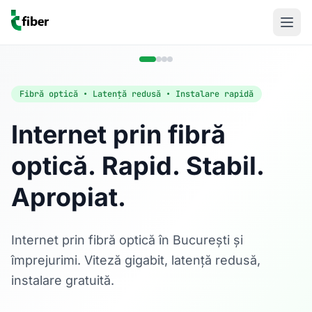
Fibră optică • Latență redusă • Instalare rapidă
Internet prin fibră
optică. Rapid. Stabil.
Acasă
Apropiat.
Internet Rezidențial
Fibră optică până la 1 Gbps, direct în casa ta.
Află mai multe
Internet prin fibră optică în București și
împrejurimi. Viteză gigabit, latență redusă,
instalare gratuită.