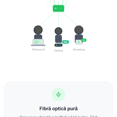
4K
2ms
Telemuncă
Streaming
Gaming
Fibră optică pură