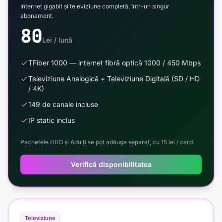
Internet gigabit și televiziune completă, într-un singur
abonament.
80
Lei / lună
TFiber 1000 — internet fibră optică 1000 / 450 Mbps
Televiziune Analogică + Televiziune Digitală (SD / HD
/ 4K)
149 de canale incluse
IP static inclus
Pachetele HBO și Adulți se pot adăuga separat, cu 15 lei / card.
Verifică disponibilitatea
Televiziune