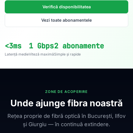
Verifică disponibilitatea
Vezi toate abonamentele
<3ms
1 Gbps
2 abonamente
Latență medie
Viteză maximă
Simple și rapide
ZONE DE ACOPERIRE
Unde ajunge fibra noastră
Rețea proprie de fibră optică în București, Ilfov
și Giurgiu — în continuă extindere.