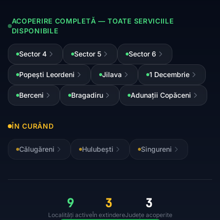
ACOPERIRE COMPLETĂ — TOATE SERVICIILE
DISPONIBILE
Sector 4
Sector 5
Sector 6
Popești Leordeni
Jilava
1 Decembrie
Berceni
Bragadiru
Adunații Copăceni
ÎN CURÂND
Călugăreni
Hulubești
Singureni
9
3
3
Localități active
În extindere
Județe acoperite