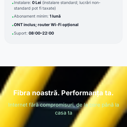
Instalare:
0 Lei
(instalare standard; lucrări non-
•
standard pot fi taxate)
Abonament minim:
1 lună
•
ONT inclus; router Wi-Fi opțional
•
Suport:
08:00–22:00
•
Fibra noastră. Performanța ta.
Internet fără compromisuri, de la core până la
casa ta