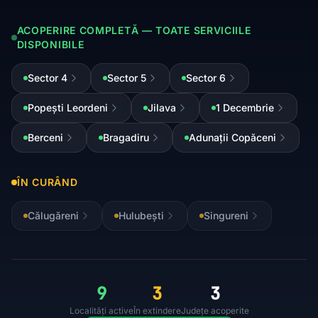
ACOPERIRE COMPLETĂ — TOATE SERVICIILE
DISPONIBILE
Sector 4
Sector 5
Sector 6
Popești Leordeni
Jilava
1 Decembrie
Berceni
Bragadiru
Adunații Copăceni
ÎN CURÂND
Călugăreni
Hulubești
Singureni
9
3
3
Localități active
În extindere
Județe acoperite