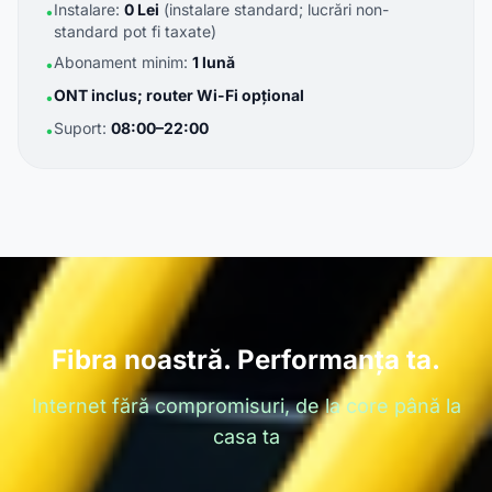
Instalare:
0 Lei
(instalare standard; lucrări non-
•
standard pot fi taxate)
Abonament minim:
1 lună
•
ONT inclus; router Wi-Fi opțional
•
Suport:
08:00–22:00
•
Fibra noastră. Performanța ta.
Internet fără compromisuri, de la core până la
casa ta