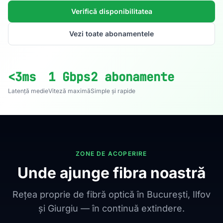
Verifică disponibilitatea
Vezi toate abonamentele
<3ms
1 Gbps
2 abonamente
Latență medie
Viteză maximă
Simple și rapide
ZONE DE ACOPERIRE
Unde ajunge fibra noastră
Rețea proprie de fibră optică în București, Ilfov
și Giurgiu — în continuă extindere.