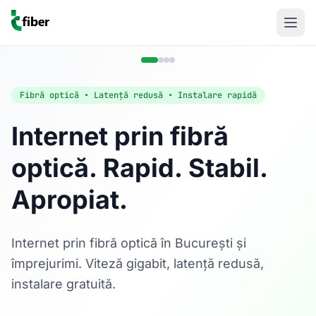
Fibră optică • Latență redusă • Instalare rapidă
Internet prin fibră
optică. Rapid. Stabil.
Acasă
Apropiat.
Internet Rezidențial
Fibră optică până la 1 Gbps, direct în casa ta.
Află mai multe
Internet prin fibră optică în București și
împrejurimi. Viteză gigabit, latență redusă,
instalare gratuită.