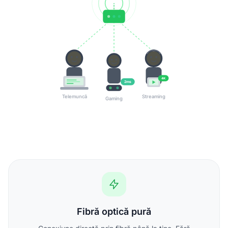
4K
2ms
Telemuncă
Streaming
Gaming
Fibră optică pură