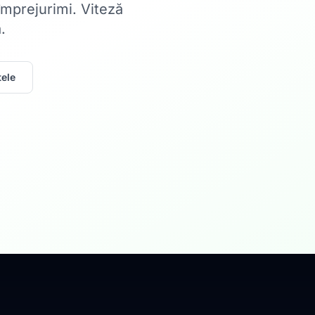
 împrejurimi. Viteză
.
ele
Acasă
Internet Rez
Fibră optică până la 1
Află mai multe