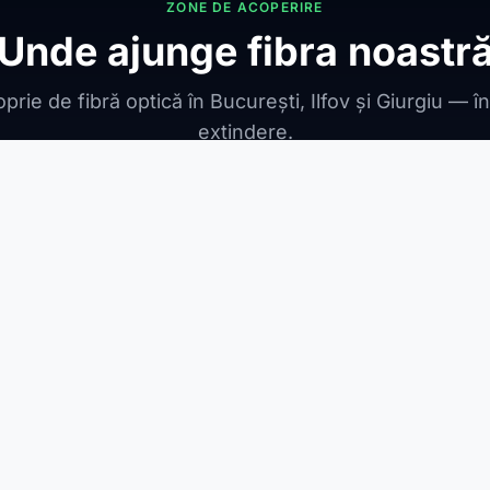
ZONE DE ACOPERIRE
Unde ajunge fibra noastr
prie de fibră optică în București, Ilfov și Giurgiu — î
extindere.
ONIBILE
ești Leordeni
Jilava
1 Decembrie
Berceni