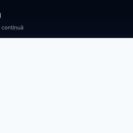
ă
n continuă
Bragadiru
Adunații Copăceni