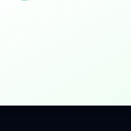
idențial
 Gbps, direct în casa ta.