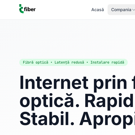
Acasă
Compania
Fibră optică • Latență redusă • Instalare rapidă
Internet prin 
optică. Rapid
Stabil. Aprop