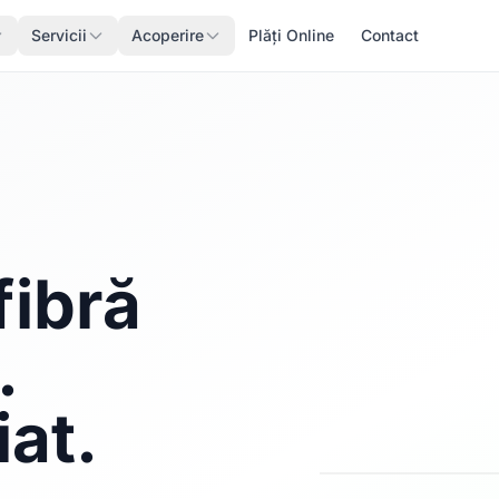
Servicii
Acoperire
Plăți Online
Contact
fibră
.
iat.