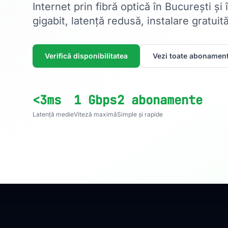
Internet prin fibră optică în București și
gigabit, latență redusă, instalare gratuită
Verifică disponibilitatea
Vezi toate abonament
<3ms
1 Gbps
2 abonamente
Latență medie
Viteză maximă
Simple și rapide