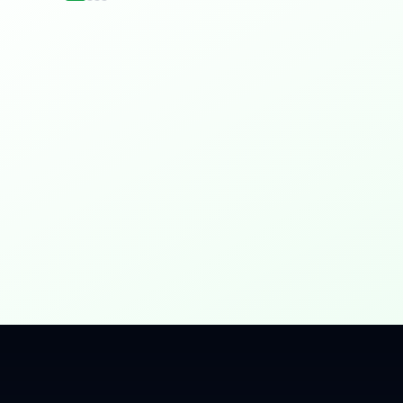
idențial
 Gbps, direct în casa ta.