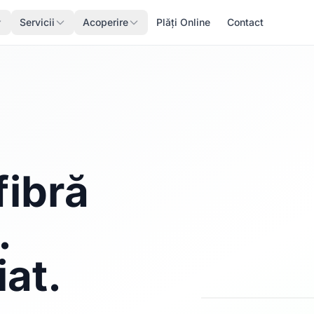
Servicii
Acoperire
Plăți Online
Contact
fibră
.
iat.