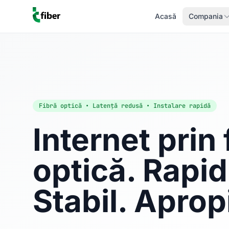
Acasă
Compania
Fibră optică • Latență redusă • Instalare rapidă
Internet prin 
optică. Rapid
Stabil. Aprop