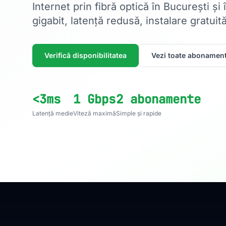
Internet prin fibră optică în București și
gigabit, latență redusă, instalare gratuită
Verifică disponibilitatea
Vezi toate abonament
<3ms
1 Gbps
2 abonamente
Latență medie
Viteză maximă
Simple și rapide