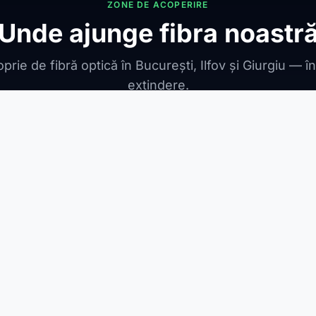
ZONE DE ACOPERIRE
Unde ajunge fibra noastr
prie de fibră optică în București, Ilfov și Giurgiu — î
extindere.
ONIBILE
ești Leordeni
Jilava
1 Decembrie
Berceni