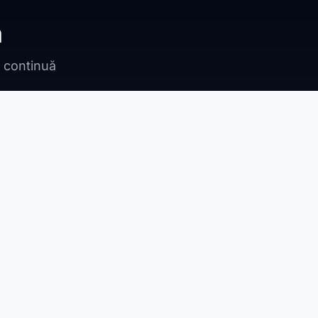
ă
n continuă
Bragadiru
Adunații Copăceni