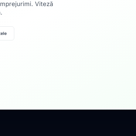
 împrejurimi. Viteză
.
ele
Acasă
Internet Rez
Fibră optică până la 1
Află mai multe