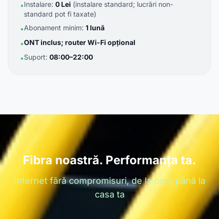
Instalare:
0 Lei
(instalare standard; lucrări non-
•
standard pot fi taxate)
Abonament minim:
1 lună
•
ONT inclus; router Wi-Fi opțional
•
Suport:
08:00–22:00
•
Fibra noastră. Performanța ta.
Internet fără compromisuri, de la core până la
casa ta