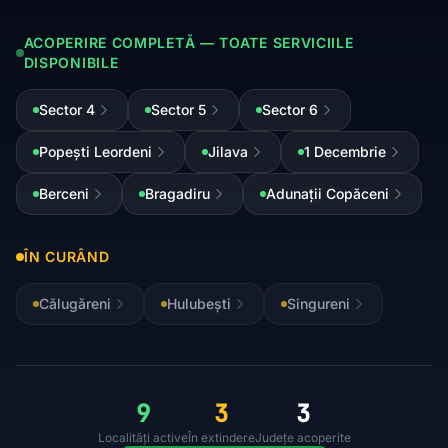
ACOPERIRE COMPLETĂ — TOATE SERVICIILE
DISPONIBILE
Sector 4
Sector 5
Sector 6
Popești Leordeni
Jilava
1 Decembrie
Berceni
Bragadiru
Adunații Copăceni
ÎN CURÂND
Călugăreni
Hulubești
Singureni
9
3
3
Localități active
În extindere
Județe acoperite