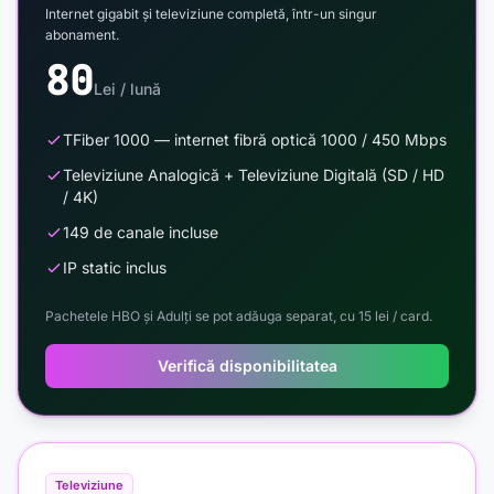
Internet gigabit și televiziune completă, într-un singur
abonament.
80
Lei / lună
TFiber 1000 — internet fibră optică 1000 / 450 Mbps
Televiziune Analogică + Televiziune Digitală (SD / HD
/ 4K)
149 de canale incluse
IP static inclus
Pachetele HBO și Adulți se pot adăuga separat, cu 15 lei / card.
Verifică disponibilitatea
Televiziune