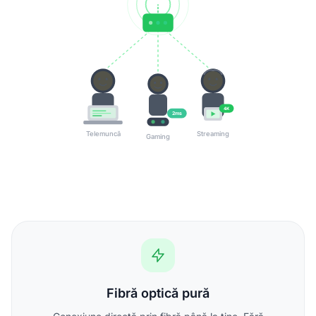
4K
2ms
Telemuncă
Streaming
Gaming
Fibră optică pură