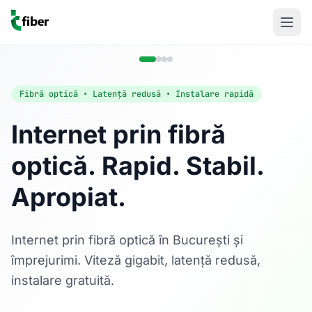
Fibră optică • Latență redusă • Instalare rapidă
Internet prin fibră
optică. Rapid. Stabil.
Acasă
Apropiat.
Internet Rezidențial
Fibră optică până la 1 Gbps, direct în casa ta.
Află mai multe
Internet prin fibră optică în București și
împrejurimi. Viteză gigabit, latență redusă,
instalare gratuită.