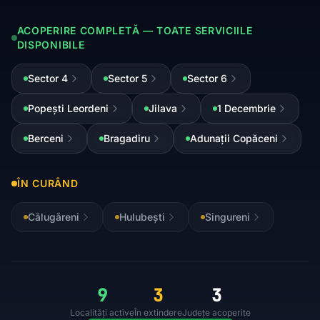
ACOPERIRE COMPLETĂ — TOATE SERVICIILE
DISPONIBILE
Sector 4
Sector 5
Sector 6
Popești Leordeni
Jilava
1 Decembrie
Berceni
Bragadiru
Adunații Copăceni
ÎN CURÂND
Călugăreni
Hulubești
Singureni
9
3
3
Localități active
În extindere
Județe acoperite