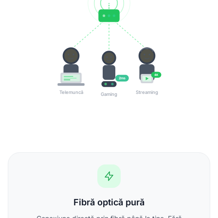
4K
2ms
Telemuncă
Streaming
Gaming
Fibră optică pură