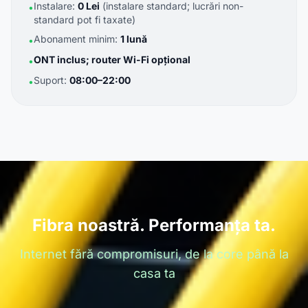
Instalare:
0 Lei
(instalare standard; lucrări non-
•
standard pot fi taxate)
Abonament minim:
1 lună
•
ONT inclus; router Wi-Fi opțional
•
Suport:
08:00–22:00
•
Fibra noastră. Performanța ta.
Internet fără compromisuri, de la core până la
casa ta