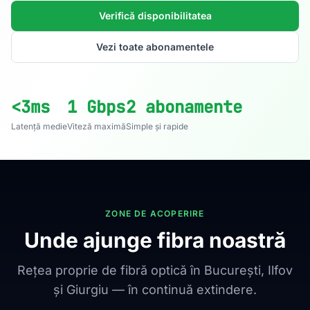
Verifică disponibilitatea
Vezi toate abonamentele
<3ms
1 Gbps
2 abonamente
Latență medie
Viteză maximă
Simple și rapide
ZONE DE ACOPERIRE
Unde ajunge fibra noastră
Rețea proprie de fibră optică în București, Ilfov
și Giurgiu — în continuă extindere.