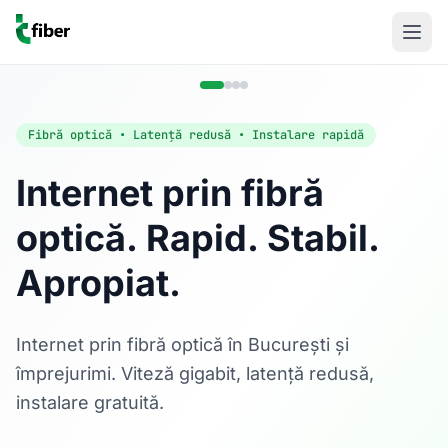
Fibră optică • Latență redusă • Instalare rapidă
Internet prin fibră
optică. Rapid. Stabil.
Acasă
Apropiat.
Internet Rezidențial
Fibră optică până la 1 Gbps, direct în casa ta.
Află mai multe
Internet prin fibră optică în București și
împrejurimi. Viteză gigabit, latență redusă,
instalare gratuită.