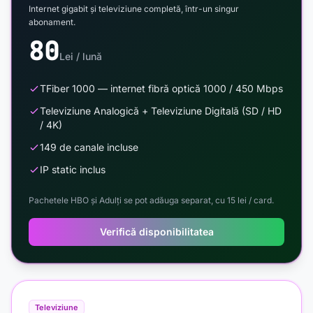
Internet gigabit și televiziune completă, într-un singur
abonament.
80
Lei / lună
TFiber 1000 — internet fibră optică 1000 / 450 Mbps
Televiziune Analogică + Televiziune Digitală (SD / HD
/ 4K)
149 de canale incluse
IP static inclus
Pachetele HBO și Adulți se pot adăuga separat, cu 15 lei / card.
Verifică disponibilitatea
Televiziune