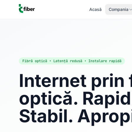
Acasă
Compania
Fibră optică • Latență redusă • Instalare rapidă
Internet prin 
optică. Rapid
Stabil. Aprop