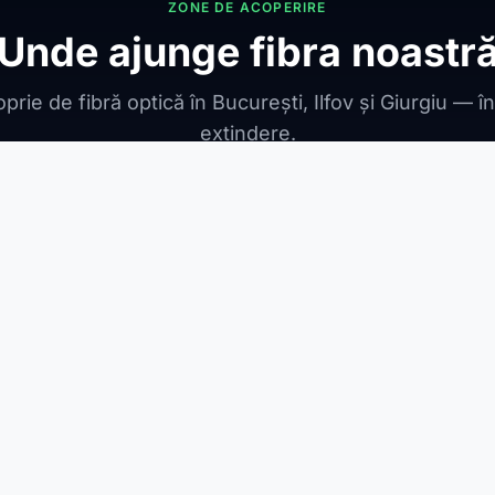
ZONE DE ACOPERIRE
Unde ajunge fibra noastr
prie de fibră optică în București, Ilfov și Giurgiu — î
extindere.
ONIBILE
ești Leordeni
Jilava
1 Decembrie
Berceni