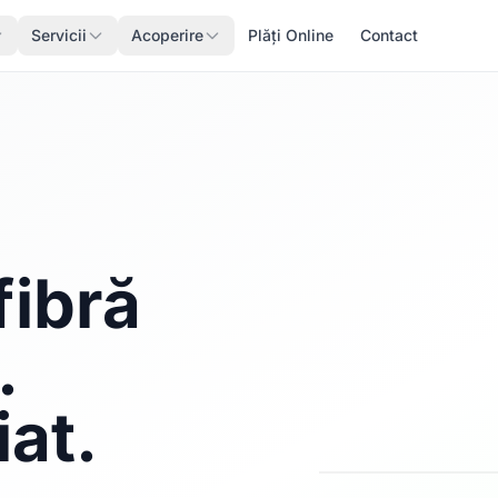
Servicii
Acoperire
Plăți Online
Contact
fibră
.
iat.