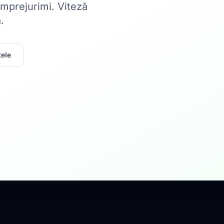
 împrejurimi. Viteză
.
ele
Acasă
Internet Rez
Fibră optică până la 1
Află mai multe