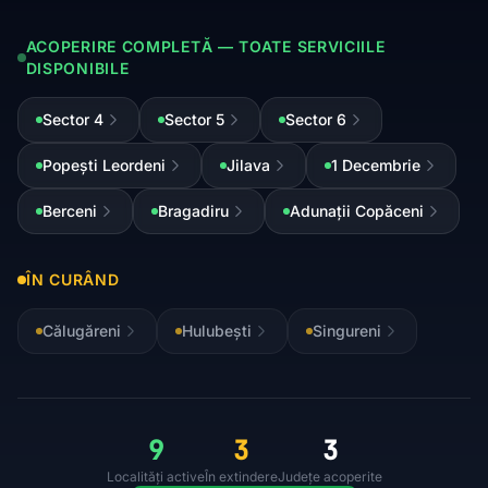
ACOPERIRE COMPLETĂ — TOATE SERVICIILE
DISPONIBILE
Sector 4
Sector 5
Sector 6
Popești Leordeni
Jilava
1 Decembrie
Berceni
Bragadiru
Adunații Copăceni
ÎN CURÂND
Călugăreni
Hulubești
Singureni
9
3
3
Localități active
În extindere
Județe acoperite