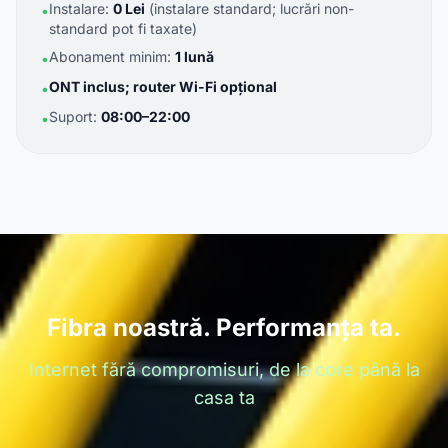
Instalare:
0 Lei
(instalare standard; lucrări non-
•
standard pot fi taxate)
Abonament minim:
1 lună
•
ONT inclus; router Wi-Fi opțional
•
Suport:
08:00–22:00
•
Fibra noastră. Performanța ta.
Internet fără compromisuri, de la core până la
casa ta