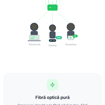
4K
2ms
Telemuncă
Streaming
Gaming
Fibră optică pură