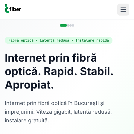
Fibră optică • Latență redusă • Instalare rapidă
Internet prin fibră
optică. Rapid. Stabil.
Acasă
Apropiat.
Internet Rezidențial
Fibră optică până la 1 Gbps, direct în casa ta.
Află mai multe
Internet prin fibră optică în București și
împrejurimi. Viteză gigabit, latență redusă,
instalare gratuită.