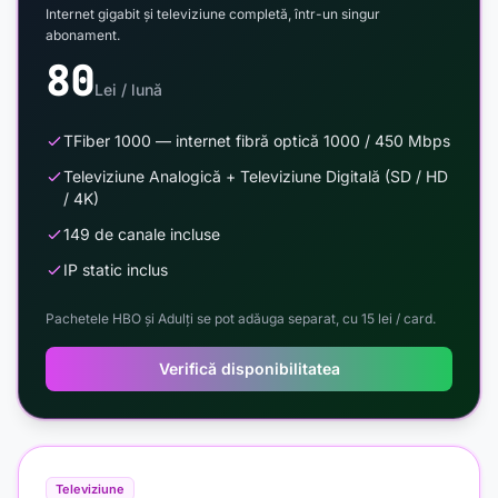
Internet gigabit și televiziune completă, într-un singur
abonament.
80
Lei / lună
TFiber 1000 — internet fibră optică 1000 / 450 Mbps
Televiziune Analogică + Televiziune Digitală (SD / HD
/ 4K)
149 de canale incluse
IP static inclus
Pachetele HBO și Adulți se pot adăuga separat, cu 15 lei / card.
Verifică disponibilitatea
Televiziune