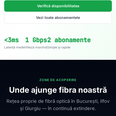
Verifică disponibilitatea
Vezi toate abonamentele
<3ms
1 Gbps
2 abonamente
Latență medie
Viteză maximă
Simple și rapide
ZONE DE ACOPERIRE
Unde ajunge fibra noastră
Rețea proprie de fibră optică în București, Ilfov
și Giurgiu — în continuă extindere.