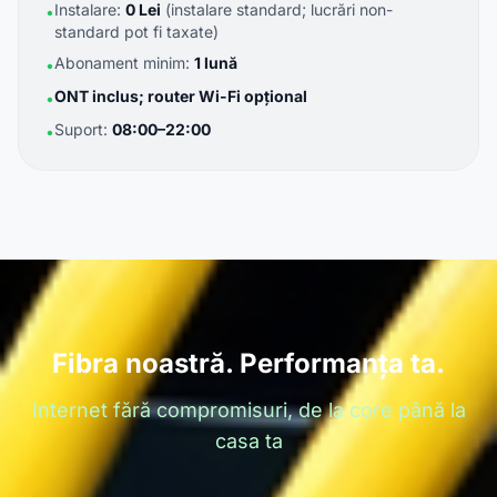
Instalare:
0 Lei
(instalare standard; lucrări non-
•
standard pot fi taxate)
Abonament minim:
1 lună
•
ONT inclus; router Wi-Fi opțional
•
Suport:
08:00–22:00
•
Fibra noastră. Performanța ta.
Internet fără compromisuri, de la core până la
casa ta