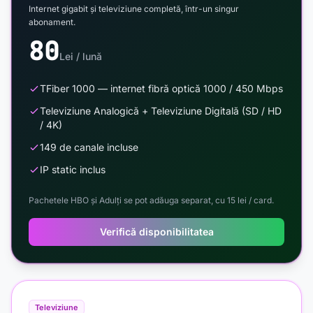
Internet gigabit și televiziune completă, într-un singur
abonament.
80
Lei / lună
TFiber 1000 — internet fibră optică 1000 / 450 Mbps
Televiziune Analogică + Televiziune Digitală (SD / HD
/ 4K)
149 de canale incluse
IP static inclus
Pachetele HBO și Adulți se pot adăuga separat, cu 15 lei / card.
Verifică disponibilitatea
Televiziune