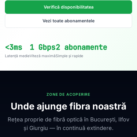
Verifică disponibilitatea
Vezi toate abonamentele
<3ms
1 Gbps
2 abonamente
Latență medie
Viteză maximă
Simple și rapide
ZONE DE ACOPERIRE
Unde ajunge fibra noastră
Rețea proprie de fibră optică în București, Ilfov
și Giurgiu — în continuă extindere.