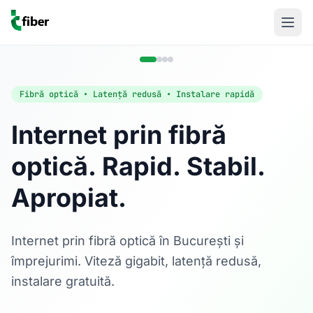
Fibră optică • Latență redusă • Instalare rapidă
Internet prin fibră
optică. Rapid. Stabil.
Acasă
Apropiat.
Internet Rezidențial
Fibră optică până la 1 Gbps, direct în casa ta.
Află mai multe
Internet prin fibră optică în București și
împrejurimi. Viteză gigabit, latență redusă,
instalare gratuită.