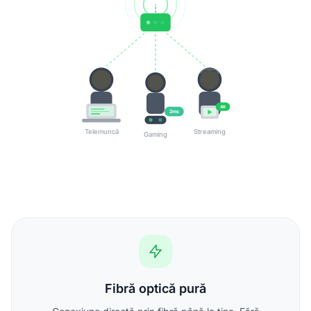
4K
2ms
Telemuncă
Streaming
Gaming
Fibră optică pură