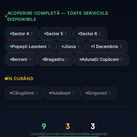
ACOPERIRE COMPLETĂ — TOATE SERVICIILE
DISPONIBILE
Sector 4
Sector 5
Sector 6
Popești Leordeni
Jilava
1 Decembrie
Berceni
Bragadiru
Adunații Copăceni
ÎN CURÂND
Călugăreni
Hulubești
Singureni
9
3
3
Localități active
În extindere
Județe acoperite