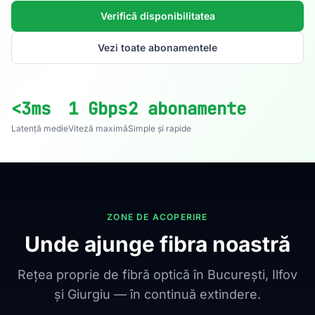
Verifică disponibilitatea
Vezi toate abonamentele
<3ms
1 Gbps
2 abonamente
Latență medie
Viteză maximă
Simple și rapide
ZONE DE ACOPERIRE
Unde ajunge fibra noastră
Rețea proprie de fibră optică în București, Ilfov
și Giurgiu — în continuă extindere.