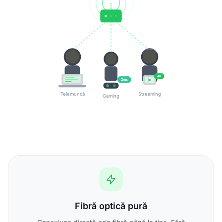
4K
2ms
Telemuncă
Streaming
Gaming
Fibră optică pură