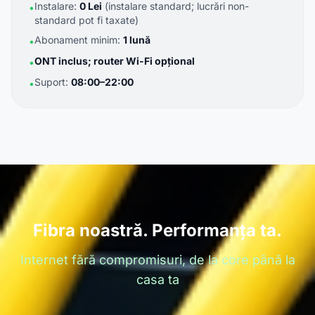
Instalare:
0 Lei
(instalare standard; lucrări non-
•
standard pot fi taxate)
Abonament minim:
1 lună
•
ONT inclus; router Wi-Fi opțional
•
Suport:
08:00–22:00
•
Fibra noastră. Performanța ta.
Internet fără compromisuri, de la core până la
casa ta