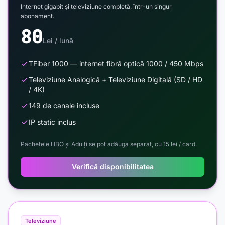
Internet gigabit și televiziune completă, într-un singur
abonament.
80
Lei / lună
TFiber 1000 — internet fibră optică 1000 / 450 Mbps
Televiziune Analogică + Televiziune Digitală (SD / HD
/ 4K)
149 de canale incluse
IP static inclus
Pachetele HBO și Adulți se pot adăuga separat, cu 15 lei / card.
Verifică disponibilitatea
Televiziune