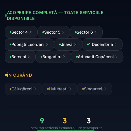
ACOPERIRE COMPLETĂ — TOATE SERVICIILE
DISPONIBILE
Sector 4
Sector 5
Sector 6
Popești Leordeni
Jilava
1 Decembrie
Berceni
Bragadiru
Adunații Copăceni
ÎN CURÂND
Călugăreni
Hulubești
Singureni
9
3
3
Localități active
În extindere
Județe acoperite