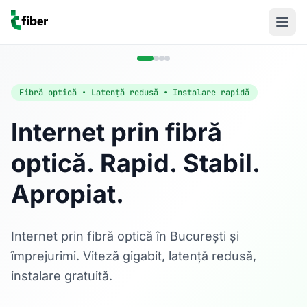
Fibră optică • Latență redusă • Instalare rapidă
Internet prin fibră
optică. Rapid. Stabil.
Acasă
Apropiat.
Internet Rezidențial
Fibră optică până la 1 Gbps, direct în casa ta.
Află mai multe
Internet prin fibră optică în București și
împrejurimi. Viteză gigabit, latență redusă,
instalare gratuită.