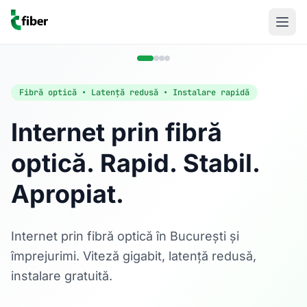
Fibră optică • Latență redusă • Instalare rapidă
Internet prin fibră
optică. Rapid. Stabil.
Acasă
Apropiat.
Internet Rezidențial
Fibră optică până la 1 Gbps, direct în casa ta.
Află mai multe
Internet prin fibră optică în București și
împrejurimi. Viteză gigabit, latență redusă,
instalare gratuită.