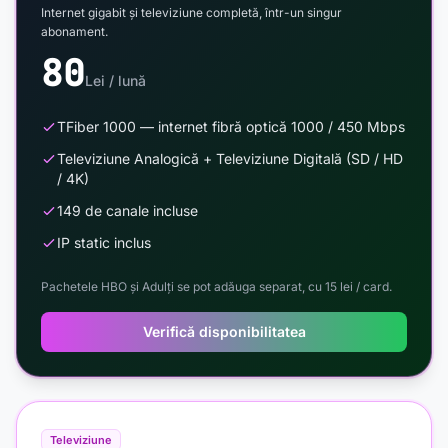
Internet gigabit și televiziune completă, într-un singur
abonament.
80
Lei / lună
TFiber 1000 — internet fibră optică 1000 / 450 Mbps
Televiziune Analogică + Televiziune Digitală (SD / HD
/ 4K)
149 de canale incluse
IP static inclus
Pachetele HBO și Adulți se pot adăuga separat, cu 15 lei / card.
Verifică disponibilitatea
Televiziune