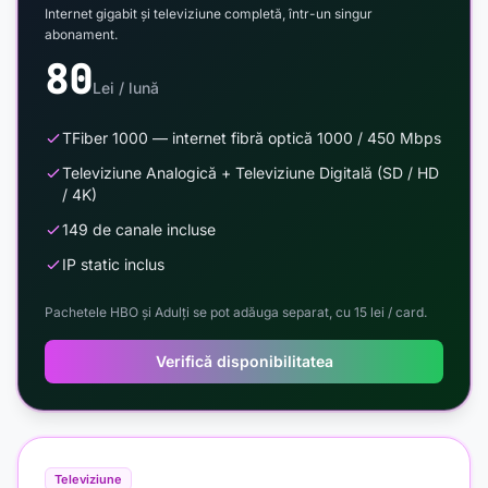
Internet gigabit și televiziune completă, într-un singur
abonament.
80
Lei / lună
TFiber 1000 — internet fibră optică 1000 / 450 Mbps
Televiziune Analogică + Televiziune Digitală (SD / HD
/ 4K)
149 de canale incluse
IP static inclus
Pachetele HBO și Adulți se pot adăuga separat, cu 15 lei / card.
Verifică disponibilitatea
Televiziune