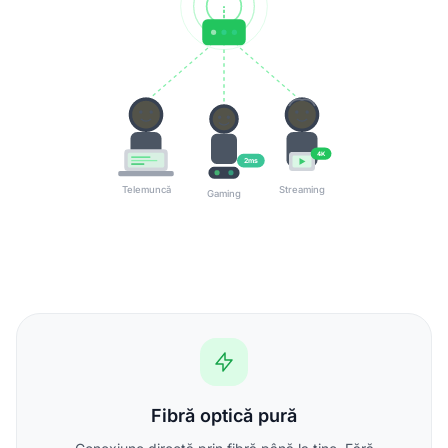
4K
2ms
Telemuncă
Streaming
Gaming
Fibră optică pură