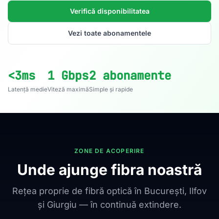
Verifică disponibilitatea
Vezi toate abonamentele
<3ms
1 Gbps
2 abonamente
Latență medie
Viteză maximă
Simple și rapide
ZONE DE ACOPERIRE
Unde ajunge fibra noastră
Rețea proprie de fibră optică în București, Ilfov
și Giurgiu — în continuă extindere.