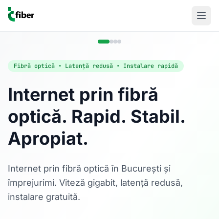
Fibră optică • Latență redusă • Instalare rapidă
Internet prin fibră
optică. Rapid. Stabil.
Acasă
Apropiat.
Internet Rezidențial
Fibră optică până la 1 Gbps, direct în casa ta.
Află mai multe
Internet prin fibră optică în București și
împrejurimi. Viteză gigabit, latență redusă,
instalare gratuită.