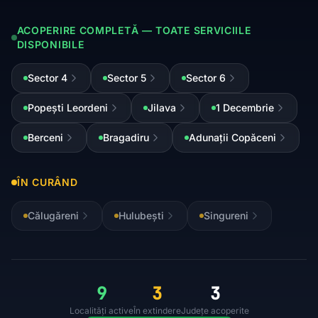
ACOPERIRE COMPLETĂ — TOATE SERVICIILE
DISPONIBILE
Sector 4
Sector 5
Sector 6
Popești Leordeni
Jilava
1 Decembrie
Berceni
Bragadiru
Adunații Copăceni
ÎN CURÂND
Călugăreni
Hulubești
Singureni
9
3
3
Localități active
În extindere
Județe acoperite