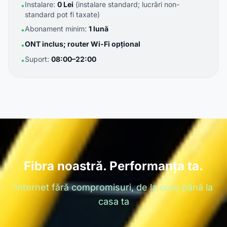
Instalare:
0 Lei
(instalare standard; lucrări non-
•
standard pot fi taxate)
Abonament minim:
1 lună
•
ONT inclus; router Wi-Fi opțional
•
Suport:
08:00–22:00
•
Fibra noastră. Performanța ta.
Internet fără compromisuri, de la core până la
casa ta