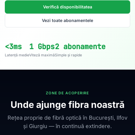
Verifică disponibilitatea
Vezi toate abonamentele
<3ms
1 Gbps
2 abonamente
Latență medie
Viteză maximă
Simple și rapide
ZONE DE ACOPERIRE
Unde ajunge fibra noastră
Rețea proprie de fibră optică în București, Ilfov
și Giurgiu — în continuă extindere.