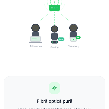
4K
2ms
Telemuncă
Streaming
Gaming
Fibră optică pură