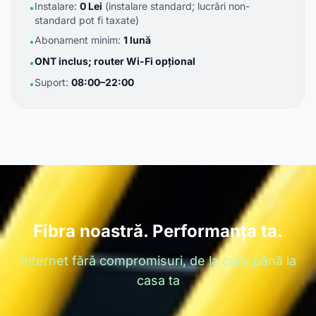
Instalare:
0 Lei
(instalare standard; lucrări non-
•
standard pot fi taxate)
Abonament minim:
1 lună
•
ONT inclus; router Wi-Fi opțional
•
Suport:
08:00–22:00
•
Fibra noastră. Performanța ta.
Internet fără compromisuri, de la core până la
casa ta