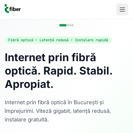
Fibră optică • Latență redusă • Instalare rapidă
Internet prin fibră
optică. Rapid. Stabil.
Acasă
Apropiat.
Internet Rezidențial
Fibră optică până la 1 Gbps, direct în casa ta.
Află mai multe
Internet prin fibră optică în București și
împrejurimi. Viteză gigabit, latență redusă,
instalare gratuită.