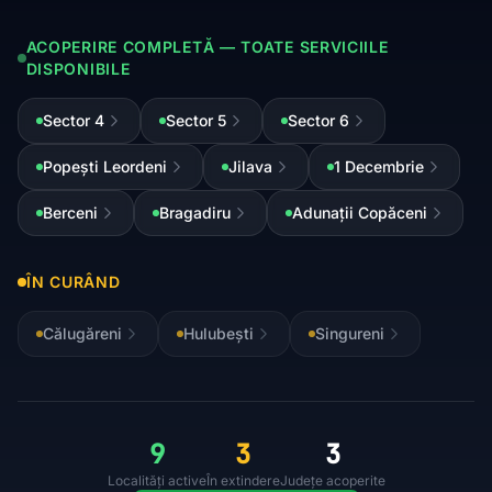
ACOPERIRE COMPLETĂ — TOATE SERVICIILE
DISPONIBILE
Sector 4
Sector 5
Sector 6
Popești Leordeni
Jilava
1 Decembrie
Berceni
Bragadiru
Adunații Copăceni
ÎN CURÂND
Călugăreni
Hulubești
Singureni
9
3
3
Localități active
În extindere
Județe acoperite