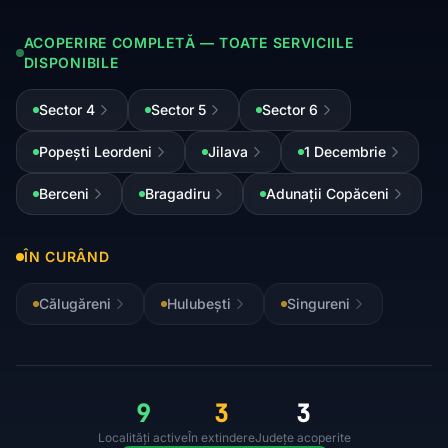
ACOPERIRE COMPLETĂ — TOATE SERVICIILE
DISPONIBILE
Sector 4
Sector 5
Sector 6
Popești Leordeni
Jilava
1 Decembrie
Berceni
Bragadiru
Adunații Copăceni
ÎN CURÂND
Călugăreni
Hulubești
Singureni
9
3
3
Localități active
În extindere
Județe acoperite