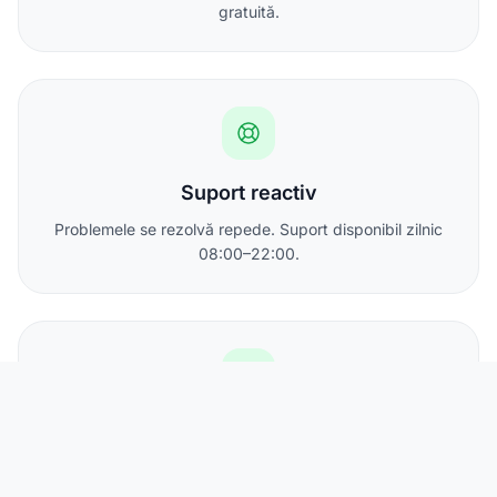
gratuită.
Suport reactiv
Problemele se rezolvă repede. Suport disponibil zilnic
08:00–22:00.
IP static inclus
Toate abonamentele includ cel puțin o adresă IPv4
statică.