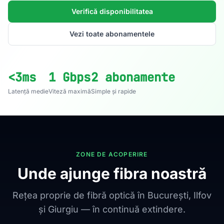
Verifică disponibilitatea
Vezi toate abonamentele
<3ms
1 Gbps
2 abonamente
Latență medie
Viteză maximă
Simple și rapide
ZONE DE ACOPERIRE
Unde ajunge fibra noastră
Rețea proprie de fibră optică în București, Ilfov
și Giurgiu — în continuă extindere.