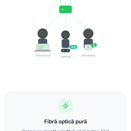
4K
2ms
Telemuncă
Streaming
Gaming
Fibră optică pură