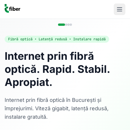
Fibră optică • Latență redusă • Instalare rapidă
Internet prin fibră
optică. Rapid. Stabil.
Acasă
Apropiat.
Internet Rezidențial
Fibră optică până la 1 Gbps, direct în casa ta.
Află mai multe
Internet prin fibră optică în București și
împrejurimi. Viteză gigabit, latență redusă,
instalare gratuită.