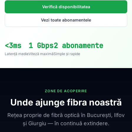
Verifică disponibilitatea
Vezi toate abonamentele
<3ms
1 Gbps
2 abonamente
Latență medie
Viteză maximă
Simple și rapide
ZONE DE ACOPERIRE
Unde ajunge fibra noastră
Rețea proprie de fibră optică în București, Ilfov
și Giurgiu — în continuă extindere.