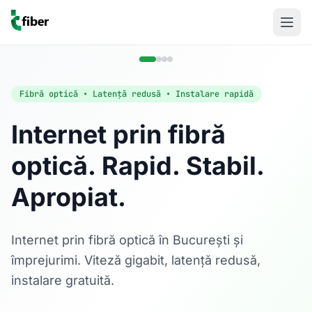
Fibră optică • Latență redusă • Instalare rapidă
Internet prin fibră
optică. Rapid. Stabil.
Acasă
Apropiat.
Internet Rezidențial
Fibră optică până la 1 Gbps, direct în casa ta.
Află mai multe
Internet prin fibră optică în București și
împrejurimi. Viteză gigabit, latență redusă,
instalare gratuită.