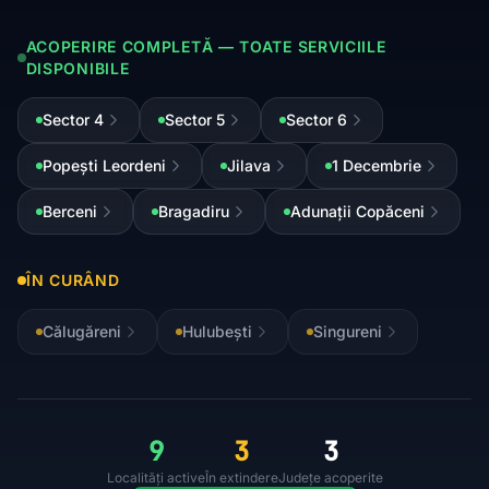
ACOPERIRE COMPLETĂ — TOATE SERVICIILE
DISPONIBILE
Sector 4
Sector 5
Sector 6
Popești Leordeni
Jilava
1 Decembrie
Berceni
Bragadiru
Adunații Copăceni
ÎN CURÂND
Călugăreni
Hulubești
Singureni
9
3
3
Localități active
În extindere
Județe acoperite