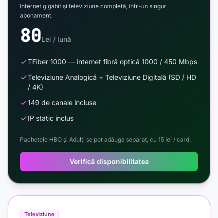
Internet gigabit și televiziune completă, într-un singur
abonament.
80
Lei / lună
TFiber 1000 — internet fibră optică 1000 / 450 Mbps
Televiziune Analogică + Televiziune Digitală (SD / HD
/ 4K)
149 de canale incluse
IP static inclus
Pachetele HBO și Adulți se pot adăuga separat, cu 15 lei / card.
Verifică disponibilitatea
Televiziune