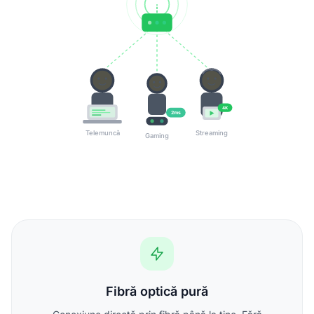
4K
2ms
Telemuncă
Streaming
Gaming
Fibră optică pură