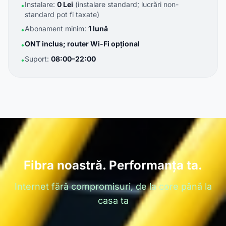
Instalare:
0 Lei
(instalare standard; lucrări non-
•
standard pot fi taxate)
Abonament minim:
1 lună
•
ONT inclus; router Wi-Fi opțional
•
Suport:
08:00–22:00
•
Fibra noastră. Performanța ta.
Internet fără compromisuri, de la core până la
casa ta