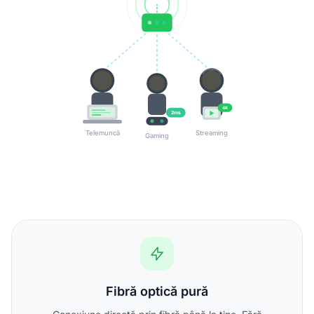
4K
2ms
Telemuncă
Streaming
Gaming
Fibră optică pură