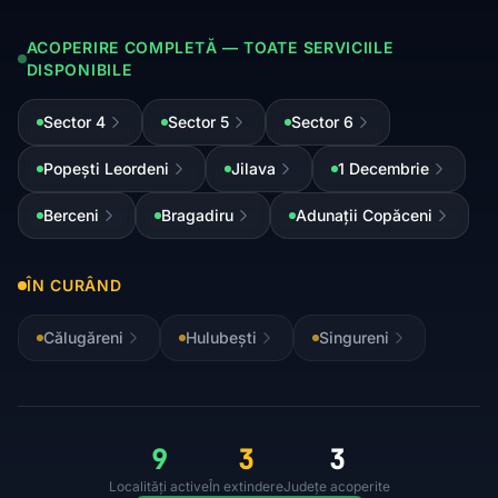
ACOPERIRE COMPLETĂ — TOATE SERVICIILE
DISPONIBILE
Sector 4
Sector 5
Sector 6
Popești Leordeni
Jilava
1 Decembrie
Berceni
Bragadiru
Adunații Copăceni
ÎN CURÂND
Călugăreni
Hulubești
Singureni
9
3
3
Localități active
În extindere
Județe acoperite