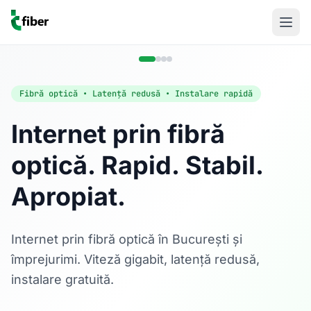
Fibră optică • Latență redusă • Instalare rapidă
Internet prin fibră
optică. Rapid. Stabil.
Acasă
Apropiat.
Internet Rezidențial
Fibră optică până la 1 Gbps, direct în casa ta.
Află mai multe
Internet prin fibră optică în București și
împrejurimi. Viteză gigabit, latență redusă,
instalare gratuită.