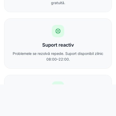
gratuită.
Suport reactiv
Problemele se rezolvă repede. Suport disponibil zilnic
08:00–22:00.
IP static inclus
Toate abonamentele includ cel puțin o adresă IPv4
statică.