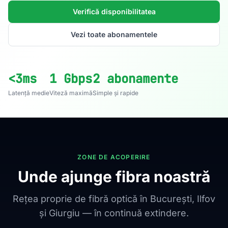
Verifică disponibilitatea
Vezi toate abonamentele
<3ms
1 Gbps
2 abonamente
Latență medie
Viteză maximă
Simple și rapide
ZONE DE ACOPERIRE
Unde ajunge fibra noastră
Rețea proprie de fibră optică în București, Ilfov
și Giurgiu — în continuă extindere.