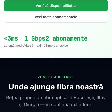
Verifică disponibilitatea
Vezi toate abonamentele
<3ms
1 Gbps
2 abonamente
Latență medie
Viteză maximă
Simple și rapide
ZONE DE ACOPERIRE
Unde ajunge fibra noastră
Rețea proprie de fibră optică în București, Ilfov
și Giurgiu — în continuă extindere.