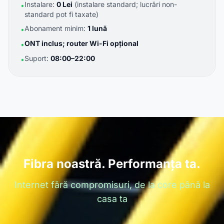
Instalare:
0 Lei
(instalare standard; lucrări non-
•
standard pot fi taxate)
Abonament minim:
1 lună
•
ONT inclus; router Wi-Fi opțional
•
Suport:
08:00–22:00
•
Fibra noastră. Performanța ta.
Internet fără compromisuri, de la core până la
casa ta