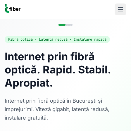
Fibră optică • Latență redusă • Instalare rapidă
Internet prin fibră
optică. Rapid. Stabil.
Acasă
Apropiat.
Internet Rezidențial
Fibră optică până la 1 Gbps, direct în casa ta.
Află mai multe
Internet prin fibră optică în București și
împrejurimi. Viteză gigabit, latență redusă,
instalare gratuită.