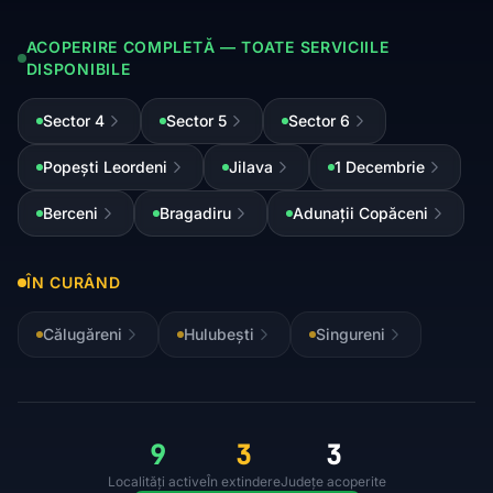
ACOPERIRE COMPLETĂ — TOATE SERVICIILE
DISPONIBILE
Sector 4
Sector 5
Sector 6
Popești Leordeni
Jilava
1 Decembrie
Berceni
Bragadiru
Adunații Copăceni
ÎN CURÂND
Călugăreni
Hulubești
Singureni
9
3
3
Localități active
În extindere
Județe acoperite