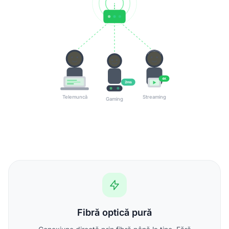
4K
2ms
Telemuncă
Streaming
Gaming
Fibră optică pură