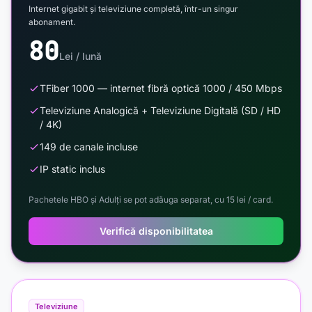
Internet gigabit și televiziune completă, într-un singur
abonament.
80
Lei / lună
TFiber 1000 — internet fibră optică 1000 / 450 Mbps
Televiziune Analogică + Televiziune Digitală (SD / HD
/ 4K)
149 de canale incluse
IP static inclus
Pachetele HBO și Adulți se pot adăuga separat, cu 15 lei / card.
Verifică disponibilitatea
Televiziune