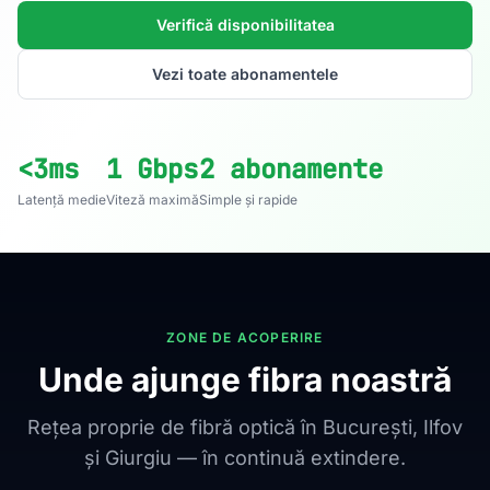
Verifică disponibilitatea
Vezi toate abonamentele
<3ms
1 Gbps
2 abonamente
Latență medie
Viteză maximă
Simple și rapide
ZONE DE ACOPERIRE
Unde ajunge fibra noastră
Rețea proprie de fibră optică în București, Ilfov
și Giurgiu — în continuă extindere.