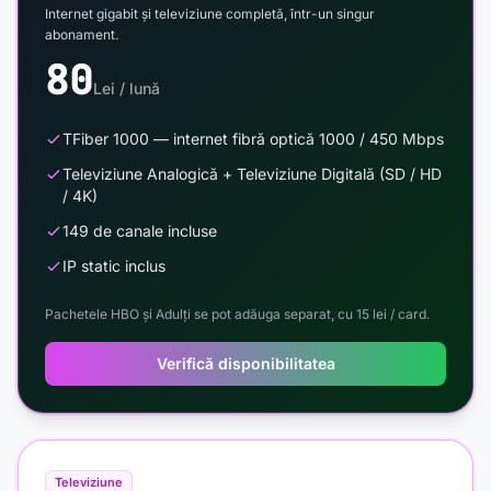
Internet gigabit și televiziune completă, într-un singur
abonament.
80
Lei / lună
TFiber 1000 — internet fibră optică 1000 / 450 Mbps
Televiziune Analogică + Televiziune Digitală (SD / HD
/ 4K)
149 de canale incluse
IP static inclus
Pachetele HBO și Adulți se pot adăuga separat, cu 15 lei / card.
Verifică disponibilitatea
Televiziune