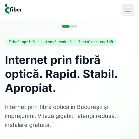
Fibră optică • Latență redusă • Instalare rapidă
Internet prin fibră
optică. Rapid. Stabil.
Acasă
Apropiat.
Internet Rezidențial
Fibră optică până la 1 Gbps, direct în casa ta.
Află mai multe
Internet prin fibră optică în București și
împrejurimi. Viteză gigabit, latență redusă,
instalare gratuită.