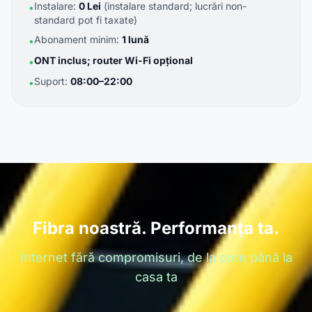
Instalare:
0 Lei
(instalare standard; lucrări non-
•
standard pot fi taxate)
Abonament minim:
1 lună
•
ONT inclus; router Wi-Fi opțional
•
Suport:
08:00–22:00
•
Fibra noastră. Performanța ta.
Internet fără compromisuri, de la core până la
casa ta