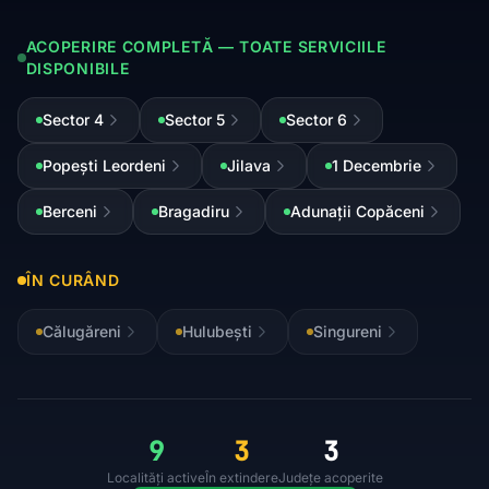
ACOPERIRE COMPLETĂ — TOATE SERVICIILE
DISPONIBILE
Sector 4
Sector 5
Sector 6
Popești Leordeni
Jilava
1 Decembrie
Berceni
Bragadiru
Adunații Copăceni
ÎN CURÂND
Călugăreni
Hulubești
Singureni
9
3
3
Localități active
În extindere
Județe acoperite