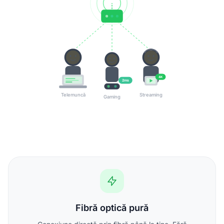
4K
2ms
Telemuncă
Streaming
Gaming
Fibră optică pură