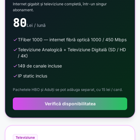
Internet gigabit și televiziune completă, într-un singur
abonament.
80
Lei / lună
TFiber 1000 — internet fibră optică 1000 / 450 Mbps
Televiziune Analogică + Televiziune Digitală (SD / HD
/ 4K)
149 de canale incluse
IP static inclus
Pachetele HBO și Adulți se pot adăuga separat, cu 15 lei / card.
Verifică disponibilitatea
Televiziune