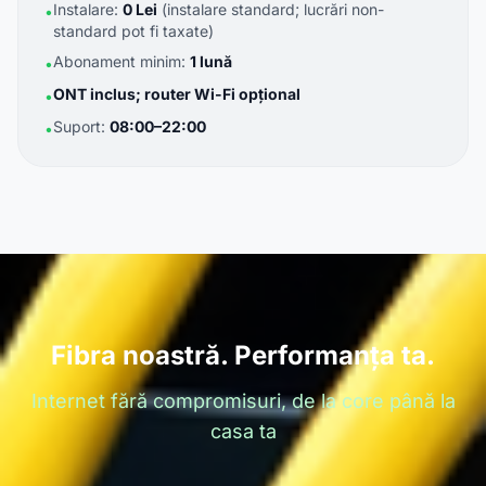
Instalare:
0 Lei
(instalare standard; lucrări non-
•
standard pot fi taxate)
Abonament minim:
1 lună
•
ONT inclus; router Wi-Fi opțional
•
Suport:
08:00–22:00
•
Fibra noastră. Performanța ta.
Internet fără compromisuri, de la core până la
casa ta