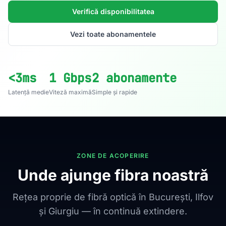
Verifică disponibilitatea
Vezi toate abonamentele
<3ms
1 Gbps
2 abonamente
Latență medie
Viteză maximă
Simple și rapide
ZONE DE ACOPERIRE
Unde ajunge fibra noastră
Rețea proprie de fibră optică în București, Ilfov
și Giurgiu — în continuă extindere.