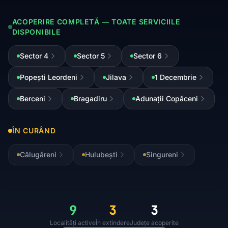
ACOPERIRE COMPLETĂ — TOATE SERVICIILE
DISPONIBILE
Sector 4
Sector 5
Sector 6
Popești Leordeni
Jilava
1 Decembrie
Berceni
Bragadiru
Adunații Copăceni
ÎN CURÂND
Călugăreni
Hulubești
Singureni
9
3
3
Localități active
În extindere
Județe acoperite