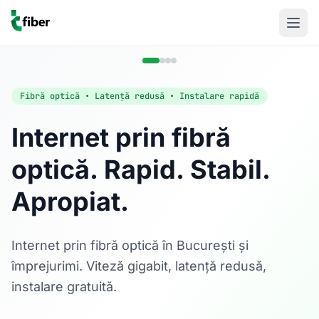
Fibră optică • Latență redusă • Instalare rapidă
Internet prin fibră
optică. Rapid. Stabil.
Acasă
Apropiat.
Internet Rezidențial
Fibră optică până la 1 Gbps, direct în casa ta.
Află mai multe
Internet prin fibră optică în București și
împrejurimi. Viteză gigabit, latență redusă,
instalare gratuită.