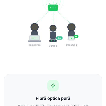
4K
2ms
Telemuncă
Streaming
Gaming
Fibră optică pură