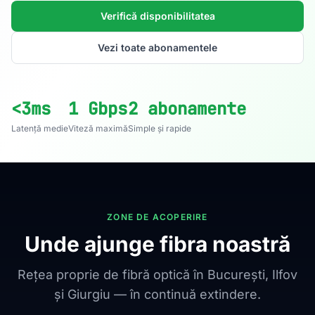
Verifică disponibilitatea
Vezi toate abonamentele
<3ms
1 Gbps
2 abonamente
Latență medie
Viteză maximă
Simple și rapide
ZONE DE ACOPERIRE
Unde ajunge fibra noastră
Rețea proprie de fibră optică în București, Ilfov
și Giurgiu — în continuă extindere.