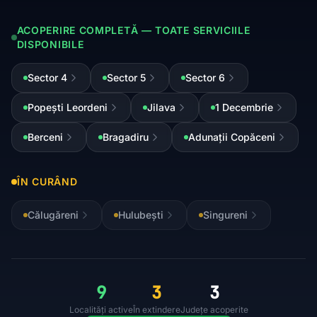
ACOPERIRE COMPLETĂ — TOATE SERVICIILE
DISPONIBILE
Sector 4
Sector 5
Sector 6
Popești Leordeni
Jilava
1 Decembrie
Berceni
Bragadiru
Adunații Copăceni
ÎN CURÂND
Călugăreni
Hulubești
Singureni
9
3
3
Localități active
În extindere
Județe acoperite