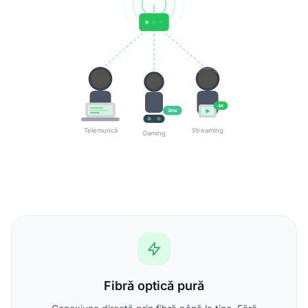
4K
2ms
Telemuncă
Streaming
Gaming
Fibră optică pură