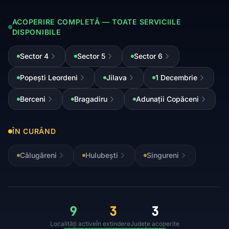
ACOPERIRE COMPLETĂ — TOATE SERVICIILE
DISPONIBILE
Sector 4
Sector 5
Sector 6
Popești Leordeni
Jilava
1 Decembrie
Berceni
Bragadiru
Adunații Copăceni
ÎN CURÂND
Călugăreni
Hulubești
Singureni
9
3
3
Localități active
În extindere
Județe acoperite