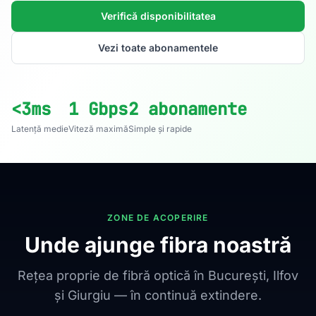
Verifică disponibilitatea
Vezi toate abonamentele
<3ms
1 Gbps
2 abonamente
Latență medie
Viteză maximă
Simple și rapide
ZONE DE ACOPERIRE
Unde ajunge fibra noastră
Rețea proprie de fibră optică în București, Ilfov
și Giurgiu — în continuă extindere.