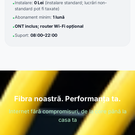
Instalare:
0 Lei
(instalare standard; lucrări non-
•
standard pot fi taxate)
Abonament minim:
1 lună
•
ONT inclus; router Wi-Fi opțional
•
Suport:
08:00–22:00
•
Fibra noastră. Performanța ta.
Internet fără compromisuri, de la core până la
casa ta