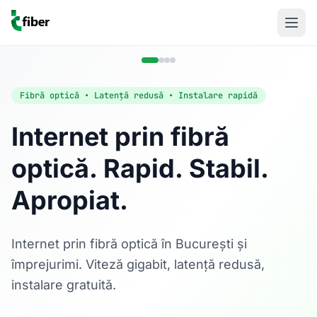
Fibră optică • Latență redusă • Instalare rapidă
Internet prin fibră
optică. Rapid. Stabil.
Acasă
Apropiat.
Internet Rezidențial
Fibră optică până la 1 Gbps, direct în casa ta.
Află mai multe
Internet prin fibră optică în București și
împrejurimi. Viteză gigabit, latență redusă,
instalare gratuită.