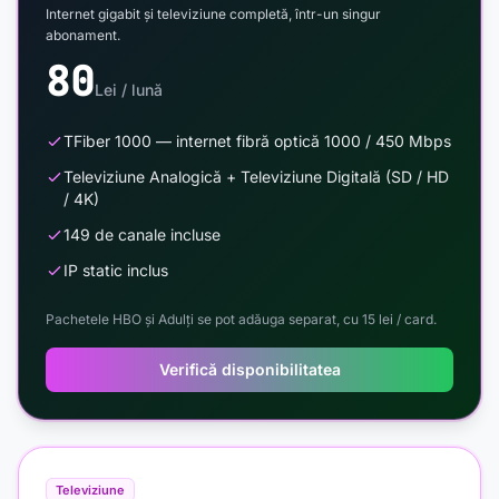
Internet gigabit și televiziune completă, într-un singur
abonament.
80
Lei / lună
TFiber 1000 — internet fibră optică 1000 / 450 Mbps
Televiziune Analogică + Televiziune Digitală (SD / HD
/ 4K)
149 de canale incluse
IP static inclus
Pachetele HBO și Adulți se pot adăuga separat, cu 15 lei / card.
Verifică disponibilitatea
Televiziune