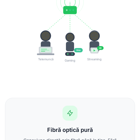
4K
2ms
Telemuncă
Streaming
Gaming
Fibră optică pură