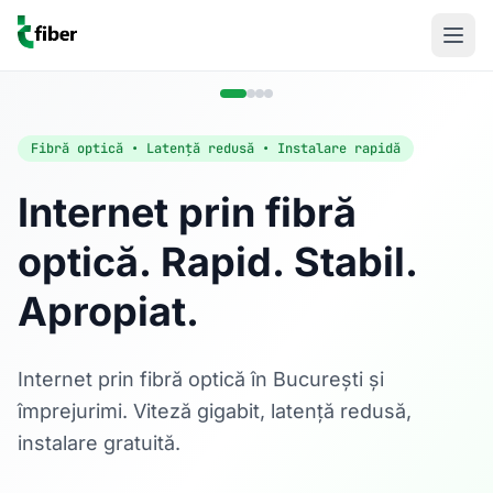
Fibră optică • Latență redusă • Instalare rapidă
Internet prin fibră
optică. Rapid. Stabil.
Acasă
Apropiat.
Internet Rezidențial
Fibră optică până la 1 Gbps, direct în casa ta.
Află mai multe
Internet prin fibră optică în București și
împrejurimi. Viteză gigabit, latență redusă,
instalare gratuită.