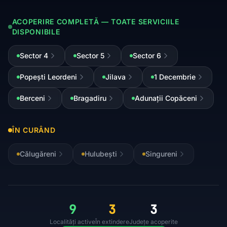
ACOPERIRE COMPLETĂ — TOATE SERVICIILE
DISPONIBILE
Sector 4
Sector 5
Sector 6
Popești Leordeni
Jilava
1 Decembrie
Berceni
Bragadiru
Adunații Copăceni
ÎN CURÂND
Călugăreni
Hulubești
Singureni
9
3
3
Localități active
În extindere
Județe acoperite