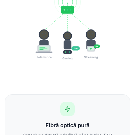
4K
2ms
Telemuncă
Streaming
Gaming
Fibră optică pură