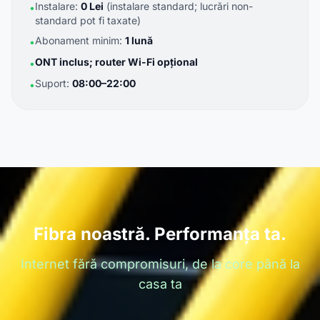
Instalare:
0 Lei
(instalare standard; lucrări non-
•
standard pot fi taxate)
Abonament minim:
1 lună
•
ONT inclus; router Wi-Fi opțional
•
Suport:
08:00–22:00
•
Fibra noastră. Performanța ta.
Internet fără compromisuri, de la core până la
casa ta