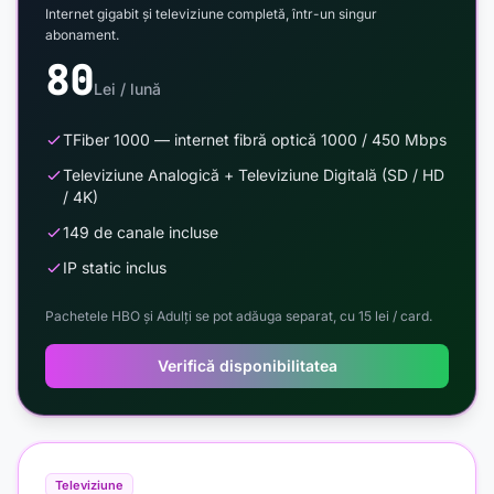
Internet gigabit și televiziune completă, într-un singur
abonament.
80
Lei / lună
TFiber 1000 — internet fibră optică 1000 / 450 Mbps
Televiziune Analogică + Televiziune Digitală (SD / HD
/ 4K)
149 de canale incluse
IP static inclus
Pachetele HBO și Adulți se pot adăuga separat, cu 15 lei / card.
Verifică disponibilitatea
Televiziune