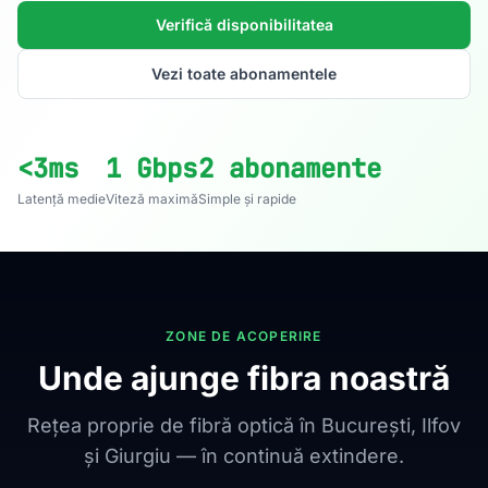
Verifică disponibilitatea
Vezi toate abonamentele
<3ms
1 Gbps
2 abonamente
Latență medie
Viteză maximă
Simple și rapide
ZONE DE ACOPERIRE
Unde ajunge fibra noastră
Rețea proprie de fibră optică în București, Ilfov
și Giurgiu — în continuă extindere.