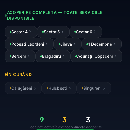
ACOPERIRE COMPLETĂ — TOATE SERVICIILE
DISPONIBILE
Sector 4
Sector 5
Sector 6
Popești Leordeni
Jilava
1 Decembrie
Berceni
Bragadiru
Adunații Copăceni
ÎN CURÂND
Călugăreni
Hulubești
Singureni
9
3
3
Localități active
În extindere
Județe acoperite