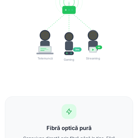
4K
2ms
Telemuncă
Streaming
Gaming
Fibră optică pură