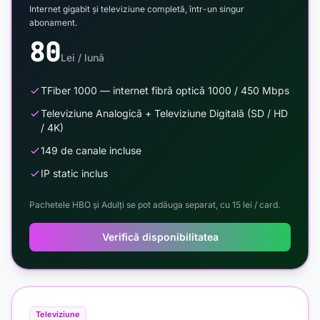
Internet gigabit și televiziune completă, într-un singur
abonament.
80
Lei / lună
TFiber 1000 — internet fibră optică 1000 / 450 Mbps
Televiziune Analogică + Televiziune Digitală (SD / HD
/ 4K)
149 de canale incluse
IP static inclus
Pachetele HBO și Adulți se pot adăuga separat, cu 15 lei / card.
Verifică disponibilitatea
Televiziune