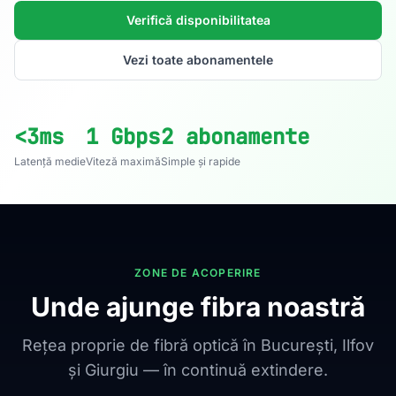
Verifică disponibilitatea
Vezi toate abonamentele
<3ms
1 Gbps
2 abonamente
Latență medie
Viteză maximă
Simple și rapide
ZONE DE ACOPERIRE
Unde ajunge fibra noastră
Rețea proprie de fibră optică în București, Ilfov
și Giurgiu — în continuă extindere.