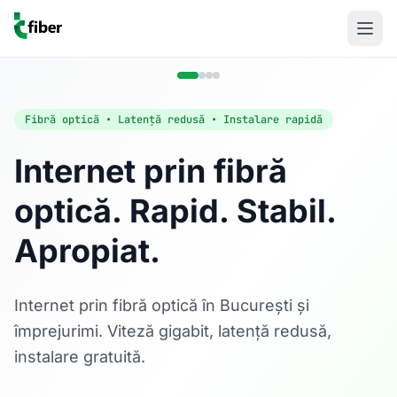
Fibră optică • Latență redusă • Instalare rapidă
Internet prin fibră
optică. Rapid. Stabil.
Acasă
Apropiat.
Internet Rezidențial
Fibră optică până la 1 Gbps, direct în casa ta.
Află mai multe
Internet prin fibră optică în București și
împrejurimi. Viteză gigabit, latență redusă,
instalare gratuită.