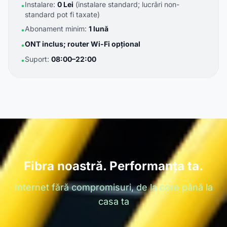
Instalare:
0 Lei
(instalare standard; lucrări non-
•
standard pot fi taxate)
Abonament minim:
1 lună
•
ONT inclus; router Wi-Fi opțional
•
Suport:
08:00–22:00
•
Fibra noastră. Performanța ta.
Internet fără compromisuri, de la core până la
casa ta