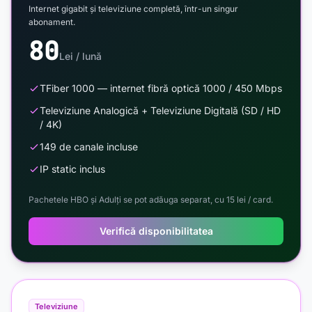
Internet gigabit și televiziune completă, într-un singur
abonament.
80
Lei / lună
TFiber 1000 — internet fibră optică 1000 / 450 Mbps
Televiziune Analogică + Televiziune Digitală (SD / HD
/ 4K)
149 de canale incluse
IP static inclus
Pachetele HBO și Adulți se pot adăuga separat, cu 15 lei / card.
Verifică disponibilitatea
Televiziune