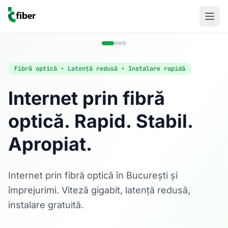
Fibră optică • Latență redusă • Instalare rapidă
Internet prin fibră
optică. Rapid. Stabil.
Acasă
Apropiat.
Internet Rezidențial
Fibră optică până la 1 Gbps, direct în casa ta.
Află mai multe
Internet prin fibră optică în București și
împrejurimi. Viteză gigabit, latență redusă,
instalare gratuită.