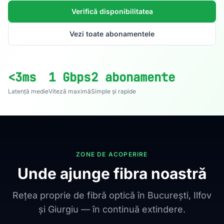
Verifică disponibilitatea
Vezi toate abonamentele
<3ms
1 Gbps
2 abonamente
Latență medie
Viteză maximă
Simple și rapide
ZONE DE ACOPERIRE
Unde ajunge fibra noastră
Rețea proprie de fibră optică în București, Ilfov
și Giurgiu — în continuă extindere.