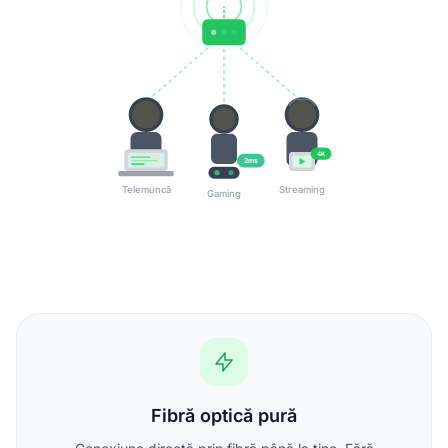
4K
2ms
Telemuncă
Streaming
Gaming
Fibră optică pură