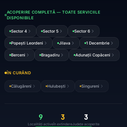
ACOPERIRE COMPLETĂ — TOATE SERVICIILE
DISPONIBILE
Sector 4
Sector 5
Sector 6
Popești Leordeni
Jilava
1 Decembrie
Berceni
Bragadiru
Adunații Copăceni
ÎN CURÂND
Călugăreni
Hulubești
Singureni
9
3
3
Localități active
În extindere
Județe acoperite