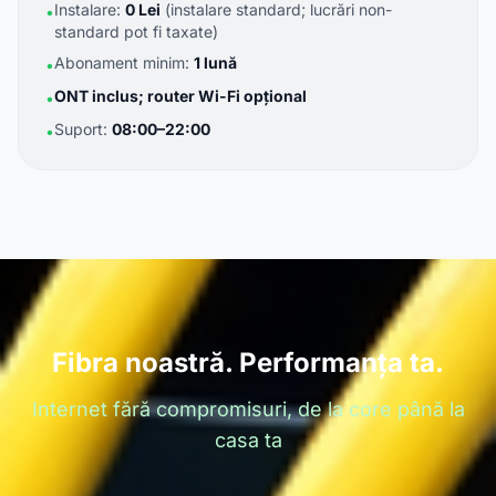
Instalare:
0 Lei
(instalare standard; lucrări non-
•
standard pot fi taxate)
Abonament minim:
1 lună
•
ONT inclus; router Wi-Fi opțional
•
Suport:
08:00–22:00
•
Fibra noastră. Performanța ta.
Internet fără compromisuri, de la core până la
casa ta