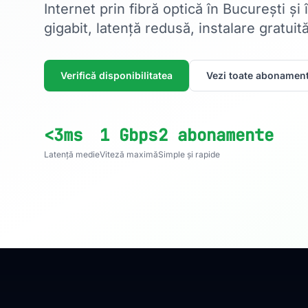
Internet prin fibră optică în București și
gigabit, latență redusă, instalare gratuită
Verifică disponibilitatea
Vezi toate abonament
<3ms
1 Gbps
2 abonamente
Latență medie
Viteză maximă
Simple și rapide