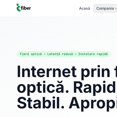
Acasă
Compania
Fibră optică • Latență redusă • Instalare rapidă
Internet prin 
optică. Rapid
Stabil. Aprop