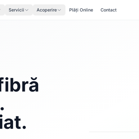
Servicii
Acoperire
Plăți Online
Contact
fibră
.
iat.