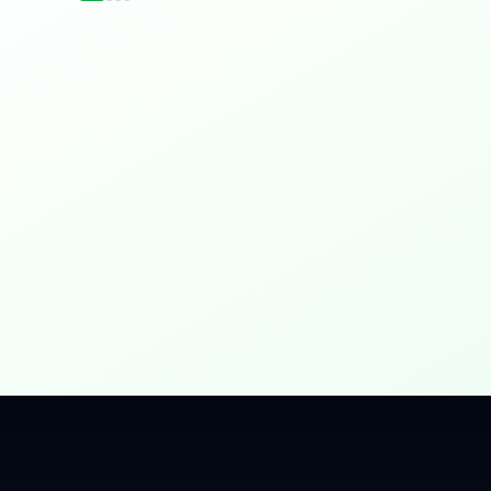
idențial
 Gbps, direct în casa ta.