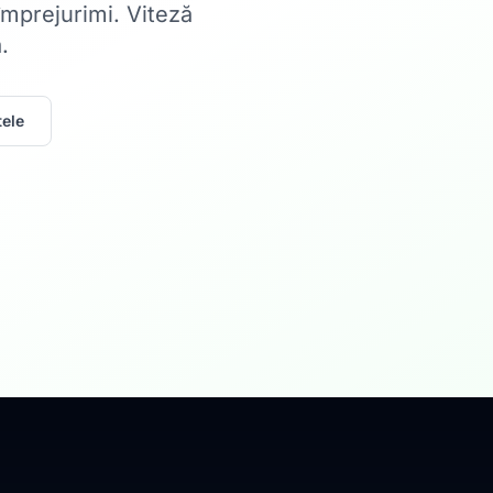
 împrejurimi. Viteză
.
ele
Acasă
Internet Rez
Fibră optică până la 1
Află mai multe