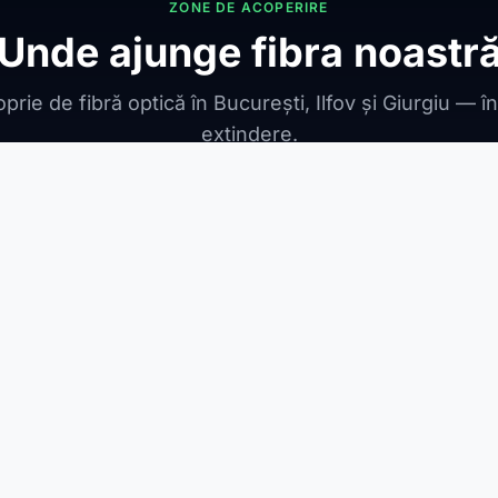
ZONE DE ACOPERIRE
Unde ajunge fibra noastr
prie de fibră optică în București, Ilfov și Giurgiu — î
extindere.
ONIBILE
ești Leordeni
Jilava
1 Decembrie
Berceni