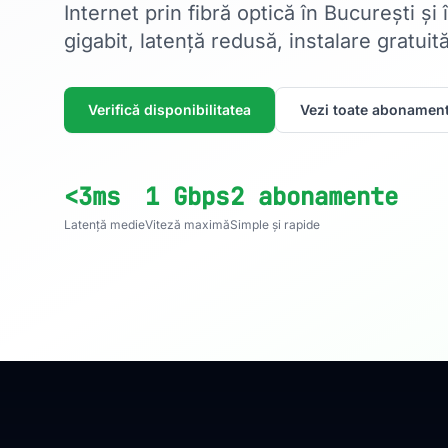
Internet prin fibră optică în București și
gigabit, latență redusă, instalare gratuită
Verifică disponibilitatea
Vezi toate abonament
<3ms
1 Gbps
2 abonamente
Latență medie
Viteză maximă
Simple și rapide