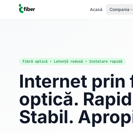
Acasă
Compania
Fibră optică • Latență redusă • Instalare rapidă
Internet prin 
optică. Rapid
Stabil. Aprop