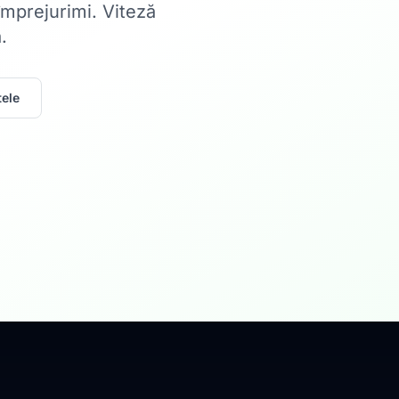
 împrejurimi. Viteză
.
ele
Acasă
Internet Rez
Fibră optică până la 1
Află mai multe