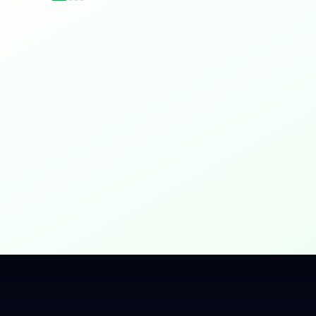
idențial
 Gbps, direct în casa ta.