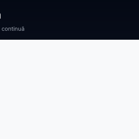
ă
n continuă
Bragadiru
Adunații Copăceni