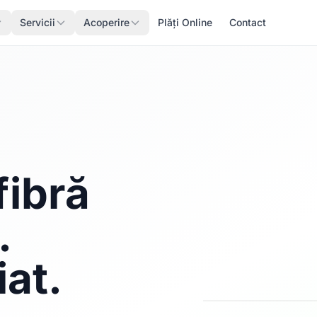
Servicii
Acoperire
Plăți Online
Contact
fibră
.
iat.