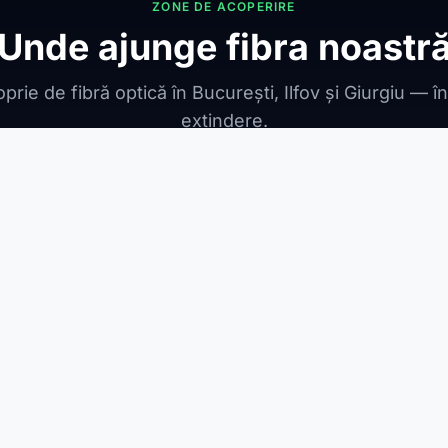
ZONE DE ACOPERIRE
Unde ajunge fibra noastr
prie de fibră optică în București, Ilfov și Giurgiu — î
extindere.
ONIBILE
ești Leordeni
Jilava
1 Decembrie
Berceni