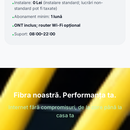
Instalare:
0 Lei
(instalare standard; lucrări non-
•
standard pot fi taxate)
Abonament minim:
1 lună
•
ONT inclus; router Wi-Fi opțional
•
Suport:
08:00–22:00
•
Fibra noastră. Performanța ta.
Internet fără compromisuri, de la core până la
casa ta