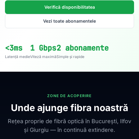
Verifică disponibilitatea
Vezi toate abonamentele
<3ms
1 Gbps
2 abonamente
Latență medie
Viteză maximă
Simple și rapide
ZONE DE ACOPERIRE
Unde ajunge fibra noastră
Rețea proprie de fibră optică în București, Ilfov
și Giurgiu — în continuă extindere.