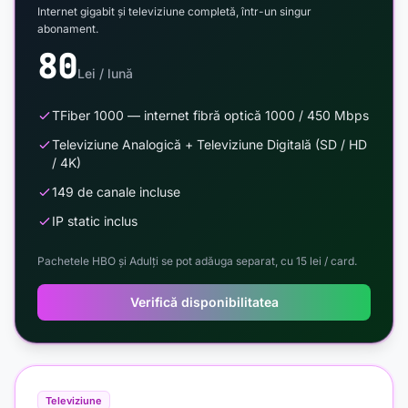
Internet gigabit și televiziune completă, într-un singur
abonament.
80
Lei / lună
TFiber 1000 — internet fibră optică 1000 / 450 Mbps
Televiziune Analogică + Televiziune Digitală (SD / HD
/ 4K)
149 de canale incluse
IP static inclus
Pachetele HBO și Adulți se pot adăuga separat, cu 15 lei / card.
Verifică disponibilitatea
Televiziune