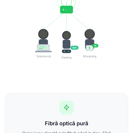
4K
2ms
Telemuncă
Streaming
Gaming
Fibră optică pură