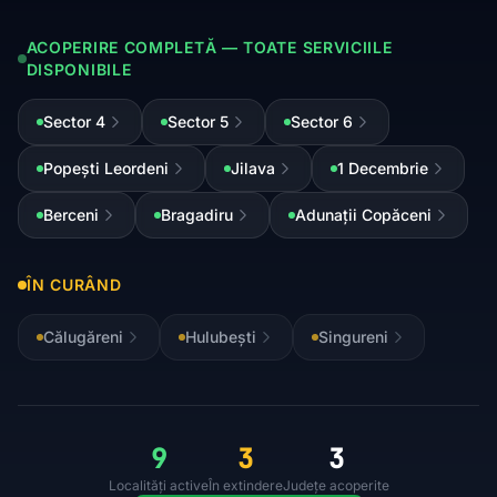
ACOPERIRE COMPLETĂ — TOATE SERVICIILE
DISPONIBILE
Sector 4
Sector 5
Sector 6
Popești Leordeni
Jilava
1 Decembrie
Berceni
Bragadiru
Adunații Copăceni
ÎN CURÂND
Călugăreni
Hulubești
Singureni
9
3
3
Localități active
În extindere
Județe acoperite