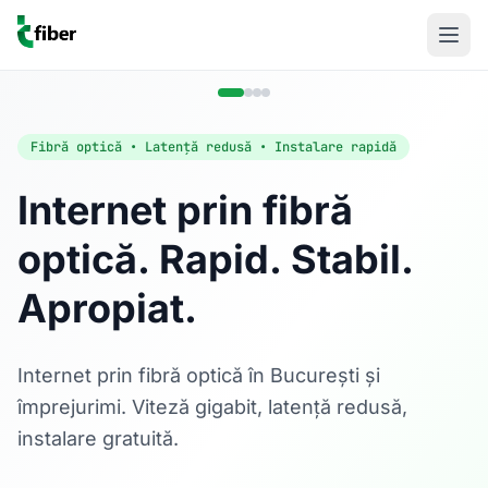
Fibră optică • Latență redusă • Instalare rapidă
Internet prin fibră
optică. Rapid. Stabil.
Acasă
Apropiat.
Internet Rezidențial
Fibră optică până la 1 Gbps, direct în casa ta.
Află mai multe
Internet prin fibră optică în București și
împrejurimi. Viteză gigabit, latență redusă,
instalare gratuită.