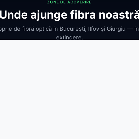
ZONE DE ACOPERIRE
Unde ajunge fibra noastr
prie de fibră optică în București, Ilfov și Giurgiu — î
extindere.
ONIBILE
ești Leordeni
Jilava
1 Decembrie
Berceni