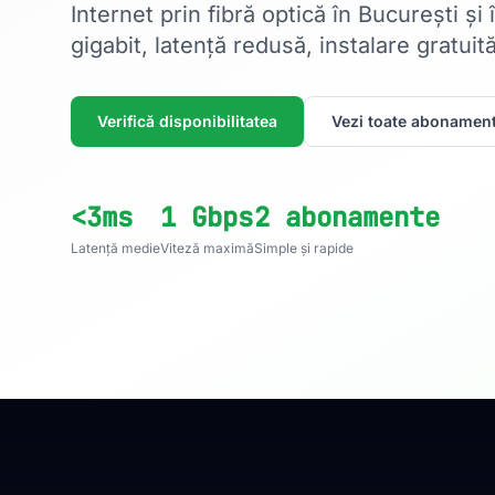
Internet prin fibră optică în București și
gigabit, latență redusă, instalare gratuită
Verifică disponibilitatea
Vezi toate abonament
<3ms
1 Gbps
2 abonamente
Latență medie
Viteză maximă
Simple și rapide