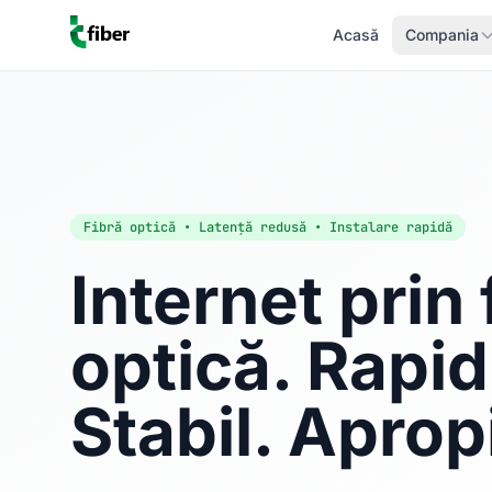
Acasă
Compania
Fibră optică • Latență redusă • Instalare rapidă
Internet prin 
optică. Rapid
Stabil. Aprop