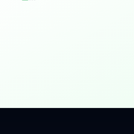
idențial
 Gbps, direct în casa ta.