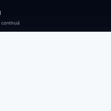
ă
n continuă
Bragadiru
Adunații Copăceni