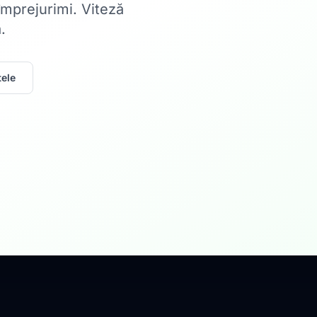
 împrejurimi. Viteză
.
ele
Acasă
Internet Rez
Fibră optică până la 1
Află mai multe