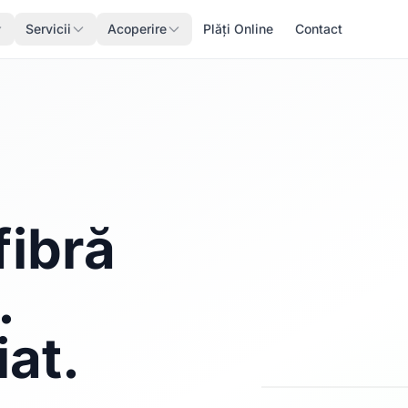
Servicii
Acoperire
Plăți Online
Contact
fibră
.
iat.