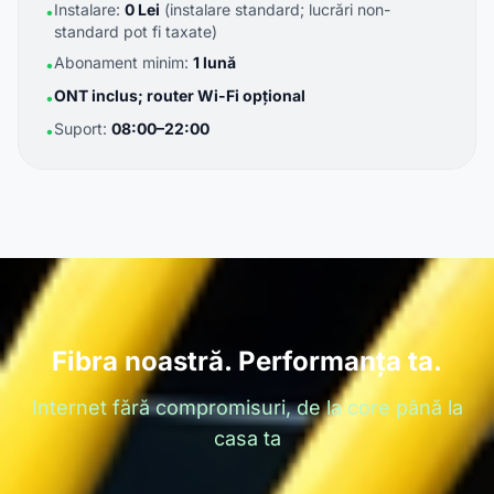
Instalare:
0 Lei
(instalare standard; lucrări non-
•
standard pot fi taxate)
Abonament minim:
1 lună
•
ONT inclus; router Wi-Fi opțional
•
Suport:
08:00–22:00
•
Fibra noastră. Performanța ta.
Internet fără compromisuri, de la core până la
casa ta