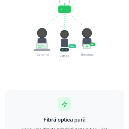
4K
2ms
Telemuncă
Streaming
Gaming
Fibră optică pură