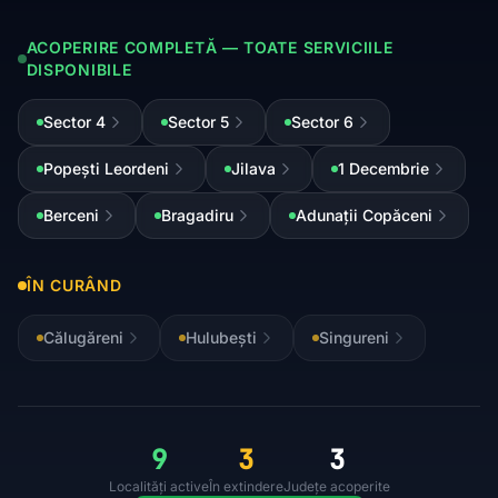
ACOPERIRE COMPLETĂ — TOATE SERVICIILE
DISPONIBILE
Sector 4
Sector 5
Sector 6
Popești Leordeni
Jilava
1 Decembrie
Berceni
Bragadiru
Adunații Copăceni
ÎN CURÂND
Călugăreni
Hulubești
Singureni
9
3
3
Localități active
În extindere
Județe acoperite