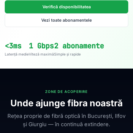
Verifică disponibilitatea
Vezi toate abonamentele
<3ms
1 Gbps
2 abonamente
Latență medie
Viteză maximă
Simple și rapide
ZONE DE ACOPERIRE
Unde ajunge fibra noastră
Rețea proprie de fibră optică în București, Ilfov
și Giurgiu — în continuă extindere.