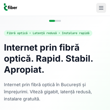
Fibră optică • Latență redusă • Instalare rapidă
Internet prin fibră
optică. Rapid. Stabil.
Acasă
Apropiat.
Internet Rezidențial
Fibră optică până la 1 Gbps, direct în casa ta.
Află mai multe
Internet prin fibră optică în București și
împrejurimi. Viteză gigabit, latență redusă,
instalare gratuită.