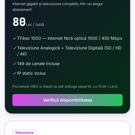
Internet gigabit și televiziune completă, într-un singur
abonament.
80
Lei / lună
TFiber 1000 — internet fibră optică 1000 / 450 Mbps
Televiziune Analogică + Televiziune Digitală (SD / HD
/ 4K)
149 de canale incluse
IP static inclus
Pachetele HBO și Adulți se pot adăuga separat, cu 15 lei / card.
Verifică disponibilitatea
Televiziune