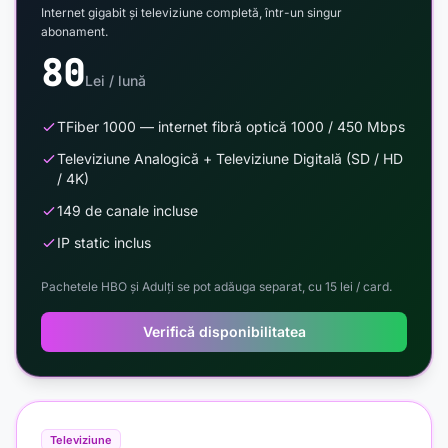
Internet gigabit și televiziune completă, într-un singur
abonament.
80
Lei / lună
TFiber 1000 — internet fibră optică 1000 / 450 Mbps
Televiziune Analogică + Televiziune Digitală (SD / HD
/ 4K)
149 de canale incluse
IP static inclus
Pachetele HBO și Adulți se pot adăuga separat, cu 15 lei / card.
Verifică disponibilitatea
Televiziune