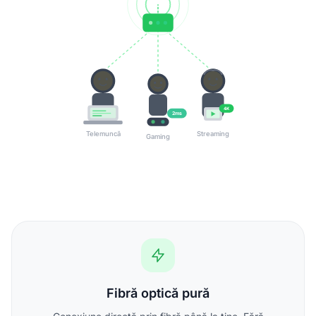
4K
2ms
Telemuncă
Streaming
Gaming
Fibră optică pură