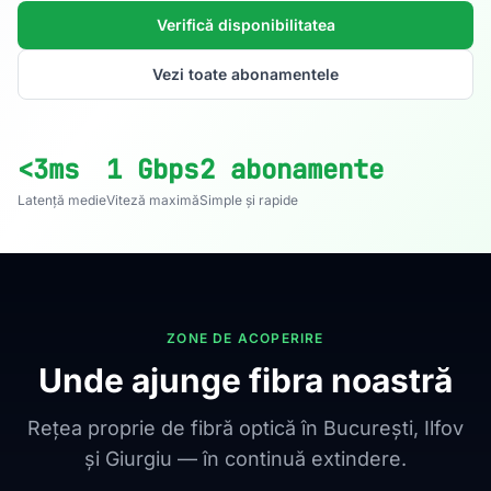
Verifică disponibilitatea
Vezi toate abonamentele
<3ms
1 Gbps
2 abonamente
Latență medie
Viteză maximă
Simple și rapide
ZONE DE ACOPERIRE
Unde ajunge fibra noastră
Rețea proprie de fibră optică în București, Ilfov
și Giurgiu — în continuă extindere.