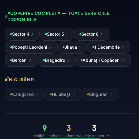
ACOPERIRE COMPLETĂ — TOATE SERVICIILE
DISPONIBILE
Sector 4
Sector 5
Sector 6
Popești Leordeni
Jilava
1 Decembrie
Berceni
Bragadiru
Adunații Copăceni
ÎN CURÂND
Călugăreni
Hulubești
Singureni
9
3
3
Localități active
În extindere
Județe acoperite