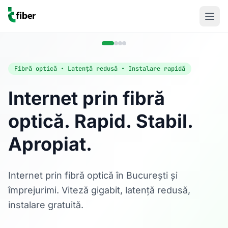
Fibră optică • Latență redusă • Instalare rapidă
Internet prin fibră
optică. Rapid. Stabil.
Acasă
Apropiat.
Internet Rezidențial
Fibră optică până la 1 Gbps, direct în casa ta.
Află mai multe
Internet prin fibră optică în București și
împrejurimi. Viteză gigabit, latență redusă,
instalare gratuită.