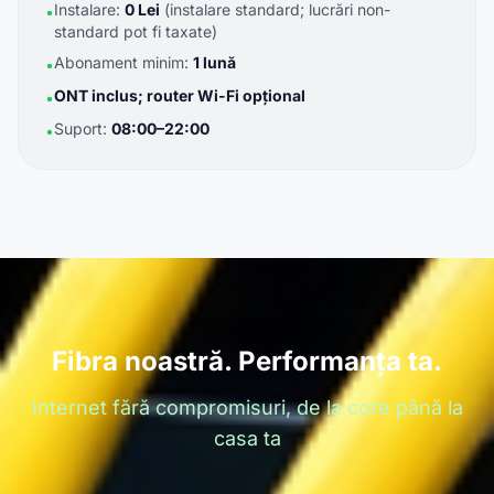
Instalare:
0 Lei
(instalare standard; lucrări non-
•
standard pot fi taxate)
Abonament minim:
1 lună
•
ONT inclus; router Wi-Fi opțional
•
Suport:
08:00–22:00
•
Fibra noastră. Performanța ta.
Internet fără compromisuri, de la core până la
casa ta