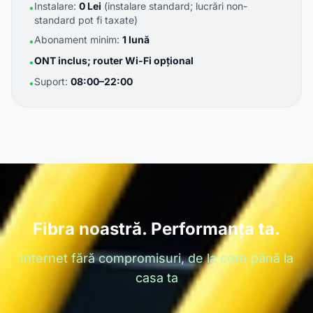
Instalare:
0 Lei
(instalare standard; lucrări non-
•
standard pot fi taxate)
Abonament minim:
1 lună
•
ONT inclus; router Wi-Fi opțional
•
Suport:
08:00–22:00
•
Fibra noastră. Performanța ta.
Internet fără compromisuri, de la core până la
casa ta