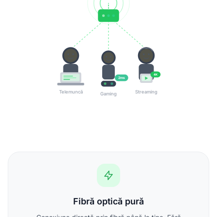
4K
2ms
Telemuncă
Streaming
Gaming
Fibră optică pură