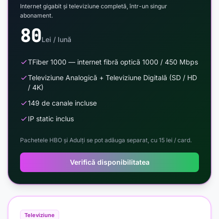
Internet gigabit și televiziune completă, într-un singur
abonament.
80
Lei / lună
TFiber 1000 — internet fibră optică 1000 / 450 Mbps
Televiziune Analogică + Televiziune Digitală (SD / HD
/ 4K)
149 de canale incluse
IP static inclus
Pachetele HBO și Adulți se pot adăuga separat, cu 15 lei / card.
Verifică disponibilitatea
Televiziune