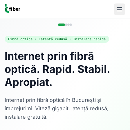
Fibră optică • Latență redusă • Instalare rapidă
Internet prin fibră
optică. Rapid. Stabil.
Acasă
Apropiat.
Internet Rezidențial
Fibră optică până la 1 Gbps, direct în casa ta.
Află mai multe
Internet prin fibră optică în București și
împrejurimi. Viteză gigabit, latență redusă,
instalare gratuită.