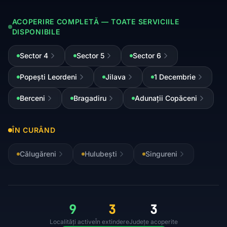
ACOPERIRE COMPLETĂ — TOATE SERVICIILE
DISPONIBILE
Sector 4
Sector 5
Sector 6
Popești Leordeni
Jilava
1 Decembrie
Berceni
Bragadiru
Adunații Copăceni
ÎN CURÂND
Călugăreni
Hulubești
Singureni
9
3
3
Localități active
În extindere
Județe acoperite