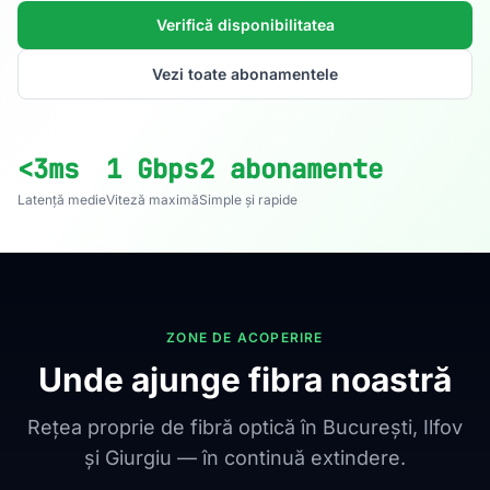
Verifică disponibilitatea
Vezi toate abonamentele
<3ms
1 Gbps
2 abonamente
Latență medie
Viteză maximă
Simple și rapide
ZONE DE ACOPERIRE
Unde ajunge fibra noastră
Rețea proprie de fibră optică în București, Ilfov
și Giurgiu — în continuă extindere.