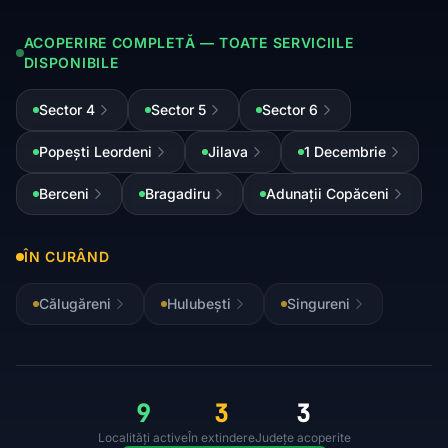
ACOPERIRE COMPLETĂ — TOATE SERVICIILE
DISPONIBILE
Sector 4
Sector 5
Sector 6
Popești Leordeni
Jilava
1 Decembrie
Berceni
Bragadiru
Adunații Copăceni
ÎN CURÂND
Călugăreni
Hulubești
Singureni
9
3
3
Localități active
În extindere
Județe acoperite