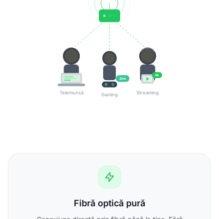
4K
2ms
Telemuncă
Streaming
Gaming
Fibră optică pură