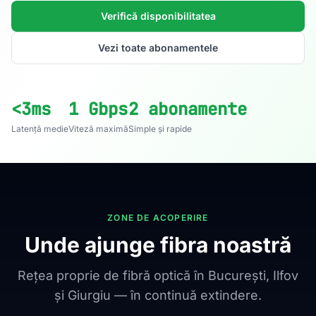
Verifică disponibilitatea
Vezi toate abonamentele
<3ms
1 Gbps
2 abonamente
Latență medie
Viteză maximă
Simple și rapide
ZONE DE ACOPERIRE
Unde ajunge fibra noastră
Rețea proprie de fibră optică în București, Ilfov
și Giurgiu — în continuă extindere.