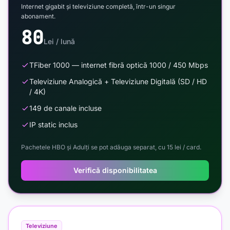
Internet gigabit și televiziune completă, într-un singur
abonament.
80
Lei / lună
TFiber 1000 — internet fibră optică 1000 / 450 Mbps
Televiziune Analogică + Televiziune Digitală (SD / HD
/ 4K)
149 de canale incluse
IP static inclus
Pachetele HBO și Adulți se pot adăuga separat, cu 15 lei / card.
Verifică disponibilitatea
Televiziune