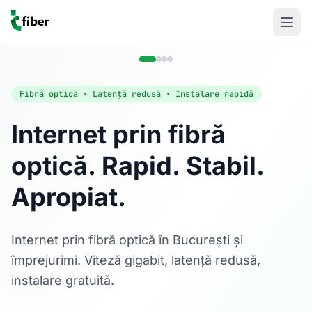
Fibră optică • Latență redusă • Instalare rapidă
Internet prin fibră
optică. Rapid. Stabil.
Acasă
Apropiat.
Internet Rezidențial
Fibră optică până la 1 Gbps, direct în casa ta.
Află mai multe
Internet prin fibră optică în București și
împrejurimi. Viteză gigabit, latență redusă,
instalare gratuită.