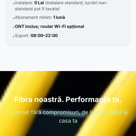
Instalare:
0 Lei
(instalare standard; lucrări non-
•
standard pot fi taxate)
Abonament minim:
1 lună
•
ONT inclus; router Wi-Fi opțional
•
Suport:
08:00–22:00
•
Fibra noastră. Performanța ta.
Internet fără compromisuri, de la core până la
casa ta