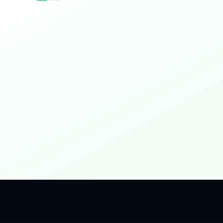
idențial
 Gbps, direct în casa ta.