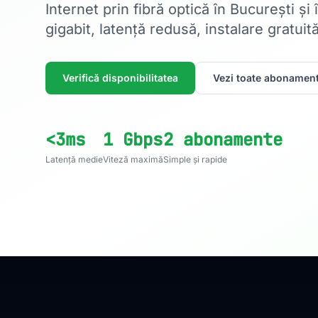
Internet prin fibră optică în București și
gigabit, latență redusă, instalare gratuită
Verifică disponibilitatea
Vezi toate abonament
<3ms
1 Gbps
2 abonamente
Latență medie
Viteză maximă
Simple și rapide