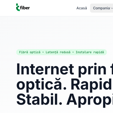
Acasă
Compania
Fibră optică • Latență redusă • Instalare rapidă
Internet prin 
optică. Rapid
Stabil. Aprop