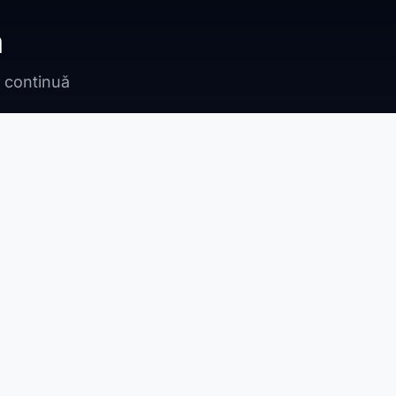
ă
n continuă
Bragadiru
Adunații Copăceni