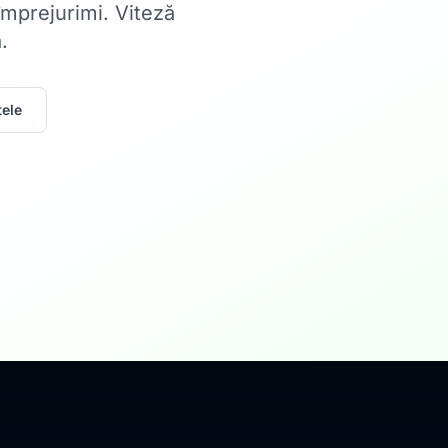
 împrejurimi. Viteză
.
ele
Acasă
Internet Rez
Fibră optică până la 1
Află mai multe