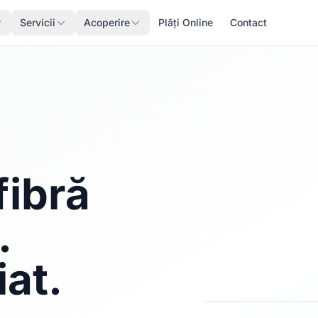
Servicii
Acoperire
Plăți Online
Contact
fibră
.
iat.