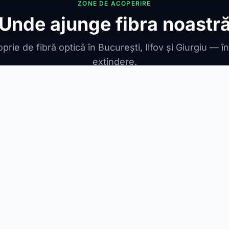
ZONE DE ACOPERIRE
Unde ajunge fibra noastr
prie de fibră optică în București, Ilfov și Giurgiu — î
extindere.
ONIBILE
ești Leordeni
Jilava
1 Decembrie
Berceni