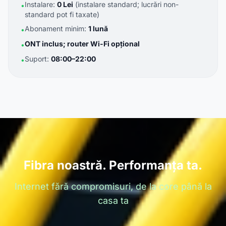
Instalare:
0 Lei
(instalare standard; lucrări non-
•
standard pot fi taxate)
Abonament minim:
1 lună
•
ONT inclus; router Wi-Fi opțional
•
Suport:
08:00–22:00
•
Fibra noastră. Performanța ta.
Internet fără compromisuri, de la core până la
casa ta