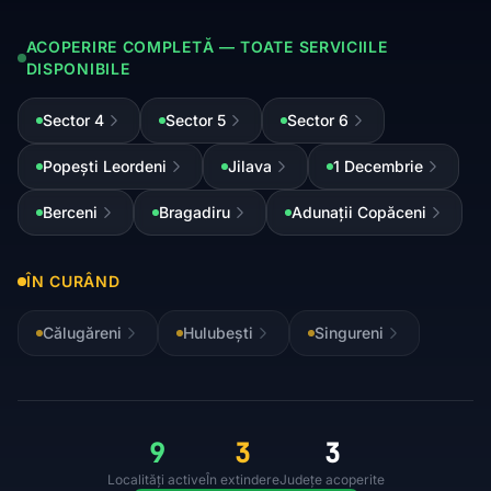
ACOPERIRE COMPLETĂ — TOATE SERVICIILE
DISPONIBILE
Sector 4
Sector 5
Sector 6
Popești Leordeni
Jilava
1 Decembrie
Berceni
Bragadiru
Adunații Copăceni
ÎN CURÂND
Călugăreni
Hulubești
Singureni
9
3
3
Localități active
În extindere
Județe acoperite