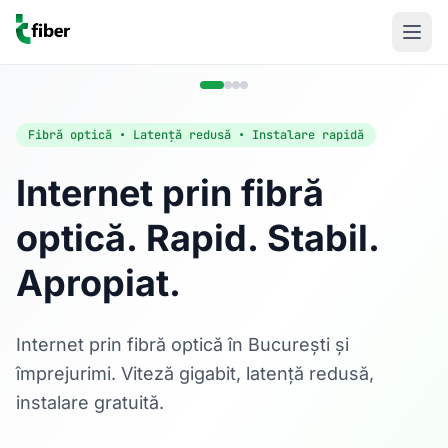
Fibră optică • Latență redusă • Instalare rapidă
Internet prin fibră
optică. Rapid. Stabil.
Acasă
Apropiat.
Internet Rezidențial
Fibră optică până la 1 Gbps, direct în casa ta.
Află mai multe
Internet prin fibră optică în București și
împrejurimi. Viteză gigabit, latență redusă,
instalare gratuită.