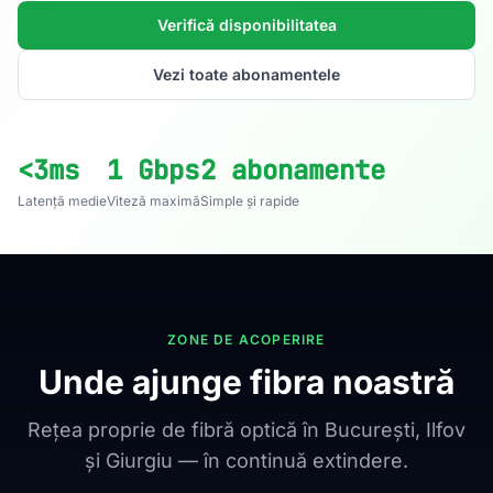
Verifică disponibilitatea
Vezi toate abonamentele
<3ms
1 Gbps
2 abonamente
Latență medie
Viteză maximă
Simple și rapide
ZONE DE ACOPERIRE
Unde ajunge fibra noastră
Rețea proprie de fibră optică în București, Ilfov
și Giurgiu — în continuă extindere.