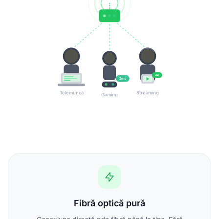
4K
2ms
Telemuncă
Streaming
Gaming
Fibră optică pură