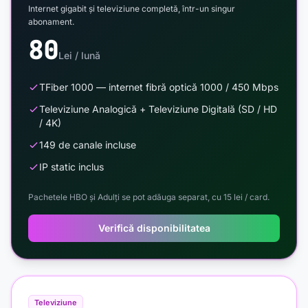
Internet gigabit și televiziune completă, într-un singur
abonament.
80
Lei / lună
TFiber 1000 — internet fibră optică 1000 / 450 Mbps
Televiziune Analogică + Televiziune Digitală (SD / HD
/ 4K)
149 de canale incluse
IP static inclus
Pachetele HBO și Adulți se pot adăuga separat, cu 15 lei / card.
Verifică disponibilitatea
Televiziune