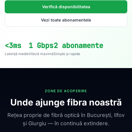
Verifică disponibilitatea
Vezi toate abonamentele
<3ms
1 Gbps
2 abonamente
Latență medie
Viteză maximă
Simple și rapide
ZONE DE ACOPERIRE
Unde ajunge fibra noastră
Rețea proprie de fibră optică în București, Ilfov
și Giurgiu — în continuă extindere.