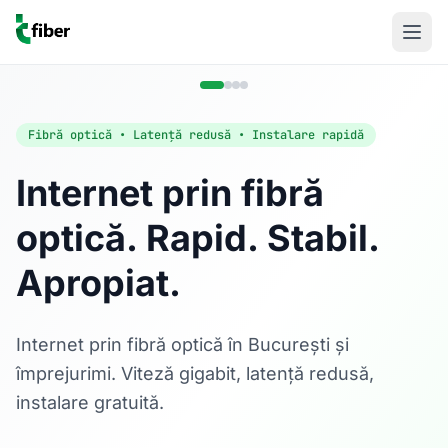
Fibră optică • Latență redusă • Instalare rapidă
Internet prin fibră
optică. Rapid. Stabil.
Acasă
Apropiat.
Internet Rezidențial
Fibră optică până la 1 Gbps, direct în casa ta.
Află mai multe
Internet prin fibră optică în București și
împrejurimi. Viteză gigabit, latență redusă,
instalare gratuită.