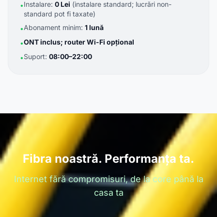
Instalare:
0 Lei
(instalare standard; lucrări non-
•
standard pot fi taxate)
Abonament minim:
1 lună
•
ONT inclus; router Wi-Fi opțional
•
Suport:
08:00–22:00
•
Fibra noastră. Performanța ta.
Internet fără compromisuri, de la core până la
casa ta