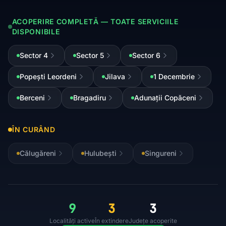
ACOPERIRE COMPLETĂ — TOATE SERVICIILE
DISPONIBILE
Sector 4
Sector 5
Sector 6
Popești Leordeni
Jilava
1 Decembrie
Berceni
Bragadiru
Adunații Copăceni
ÎN CURÂND
Călugăreni
Hulubești
Singureni
9
3
3
Localități active
În extindere
Județe acoperite