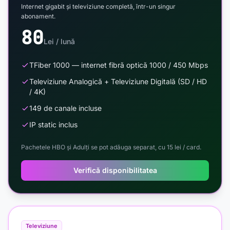
Internet gigabit și televiziune completă, într-un singur
abonament.
80
Lei / lună
TFiber 1000 — internet fibră optică 1000 / 450 Mbps
Televiziune Analogică + Televiziune Digitală (SD / HD
/ 4K)
149 de canale incluse
IP static inclus
Pachetele HBO și Adulți se pot adăuga separat, cu 15 lei / card.
Verifică disponibilitatea
Televiziune