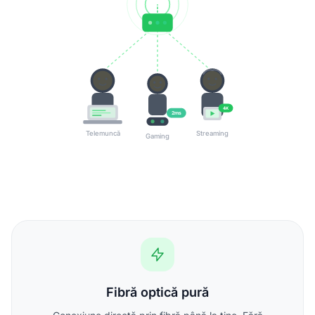
4K
2ms
Telemuncă
Streaming
Gaming
Fibră optică pură