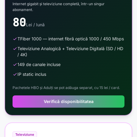
Internet gigabit și televiziune completă, într-un singur
abonament.
80
Lei / lună
TFiber 1000 — internet fibră optică 1000 / 450 Mbps
Televiziune Analogică + Televiziune Digitală (SD / HD
/ 4K)
149 de canale incluse
IP static inclus
Pachetele HBO și Adulți se pot adăuga separat, cu 15 lei / card.
Verifică disponibilitatea
Televiziune