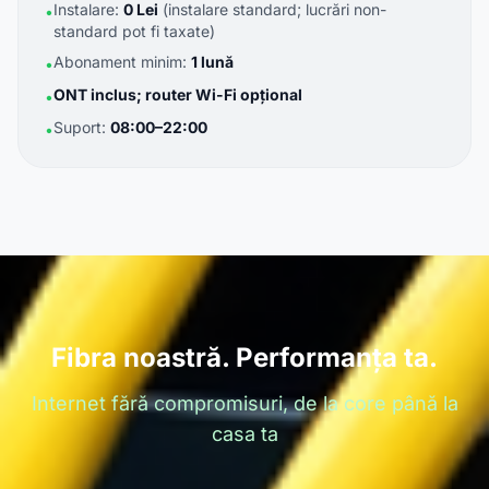
Instalare:
0 Lei
(instalare standard; lucrări non-
•
standard pot fi taxate)
Abonament minim:
1 lună
•
ONT inclus; router Wi-Fi opțional
•
Suport:
08:00–22:00
•
Fibra noastră. Performanța ta.
Internet fără compromisuri, de la core până la
casa ta