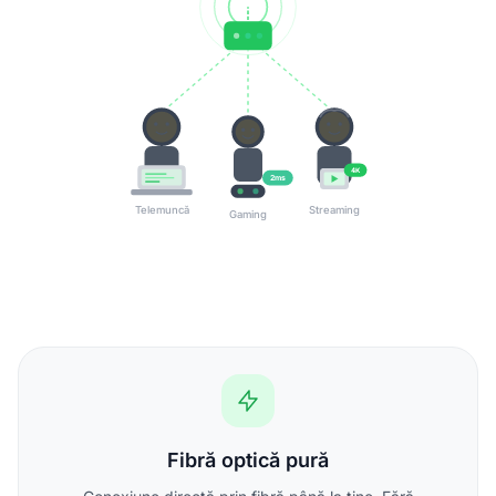
4K
2ms
Telemuncă
Streaming
Gaming
Fibră optică pură