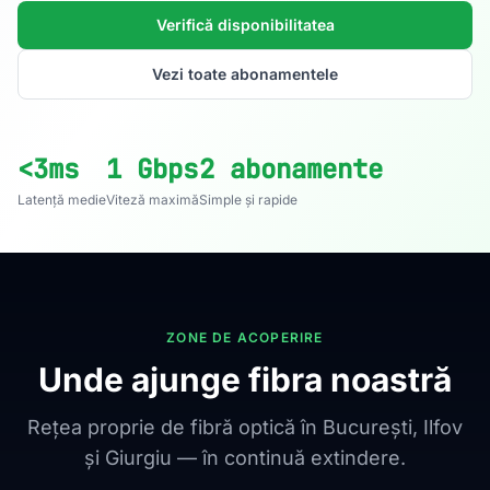
Verifică disponibilitatea
Vezi toate abonamentele
<3ms
1 Gbps
2 abonamente
Latență medie
Viteză maximă
Simple și rapide
ZONE DE ACOPERIRE
Unde ajunge fibra noastră
Rețea proprie de fibră optică în București, Ilfov
și Giurgiu — în continuă extindere.