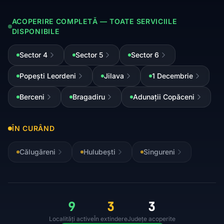
ACOPERIRE COMPLETĂ — TOATE SERVICIILE
DISPONIBILE
Sector 4
Sector 5
Sector 6
Popești Leordeni
Jilava
1 Decembrie
Berceni
Bragadiru
Adunații Copăceni
ÎN CURÂND
Călugăreni
Hulubești
Singureni
9
3
3
Localități active
În extindere
Județe acoperite