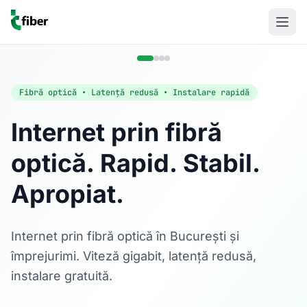
Fibră optică • Latență redusă • Instalare rapidă
Internet prin fibră
optică. Rapid. Stabil.
Acasă
Apropiat.
Internet Rezidențial
Fibră optică până la 1 Gbps, direct în casa ta.
Află mai multe
Internet prin fibră optică în București și
împrejurimi. Viteză gigabit, latență redusă,
instalare gratuită.