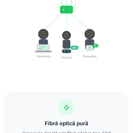
4K
2ms
Telemuncă
Streaming
Gaming
Fibră optică pură