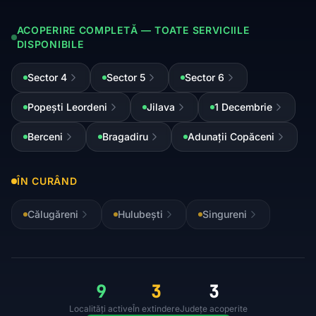
ACOPERIRE COMPLETĂ — TOATE SERVICIILE
DISPONIBILE
Sector 4
Sector 5
Sector 6
Popești Leordeni
Jilava
1 Decembrie
Berceni
Bragadiru
Adunații Copăceni
ÎN CURÂND
Călugăreni
Hulubești
Singureni
9
3
3
Localități active
În extindere
Județe acoperite