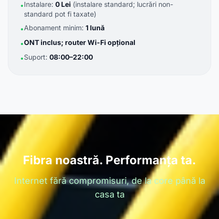
Instalare:
0 Lei
(instalare standard; lucrări non-
•
standard pot fi taxate)
Abonament minim:
1 lună
•
ONT inclus; router Wi-Fi opțional
•
Suport:
08:00–22:00
•
Fibra noastră. Performanța ta.
Internet fără compromisuri, de la core până la
casa ta