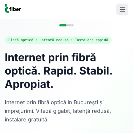
Fibră optică • Latență redusă • Instalare rapidă
Internet prin fibră
optică. Rapid. Stabil.
Acasă
Apropiat.
Internet Rezidențial
Fibră optică până la 1 Gbps, direct în casa ta.
Află mai multe
Internet prin fibră optică în București și
împrejurimi. Viteză gigabit, latență redusă,
instalare gratuită.