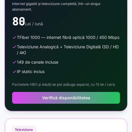
Internet gigabit și televiziune completă, într-un singur
abonament.
80
Lei / lună
TFiber 1000 — internet fibră optică 1000 / 450 Mbps
Televiziune Analogică + Televiziune Digitală (SD / HD
/ 4K)
149 de canale incluse
IP static inclus
Pachetele HBO și Adulți se pot adăuga separat, cu 15 lei / card.
Verifică disponibilitatea
Televiziune