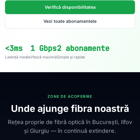
Verifică disponibilitatea
Vezi toate abonamentele
<3ms
1 Gbps
2 abonamente
Latență medie
Viteză maximă
Simple și rapide
ZONE DE ACOPERIRE
Unde ajunge fibra noastră
Rețea proprie de fibră optică în București, Ilfov
și Giurgiu — în continuă extindere.