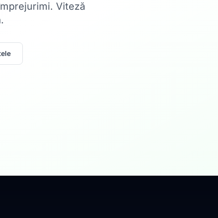
 împrejurimi. Viteză
.
ele
Acasă
Internet Rez
Fibră optică până la 1
Află mai multe