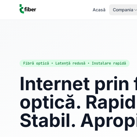
Acasă
Compania
Fibră optică • Latență redusă • Instalare rapidă
Internet prin 
optică. Rapid
Stabil. Aprop