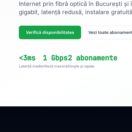
Internet prin fibră optică în București și
gigabit, latență redusă, instalare gratuită
Verifică disponibilitatea
Vezi toate abonament
<3ms
1 Gbps
2 abonamente
Latență medie
Viteză maximă
Simple și rapide