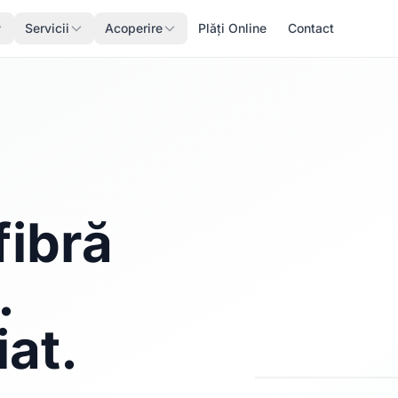
Servicii
Acoperire
Plăți Online
Contact
fibră
.
iat.