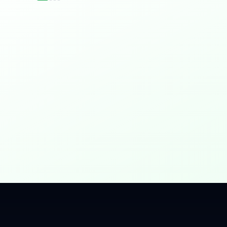
idențial
 Gbps, direct în casa ta.