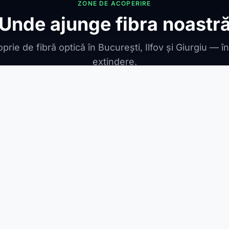
ZONE DE ACOPERIRE
Unde ajunge fibra noastr
prie de fibră optică în București, Ilfov și Giurgiu — î
extindere.
ONIBILE
ești Leordeni
Jilava
1 Decembrie
Berceni