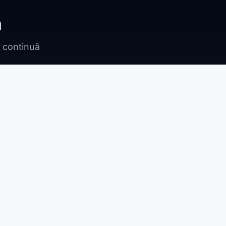
ă
n continuă
Bragadiru
Adunații Copăceni